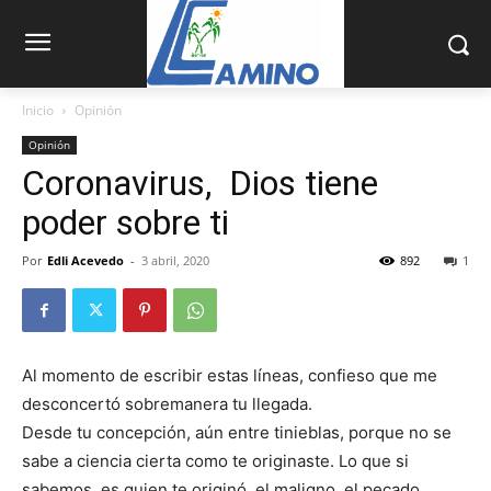
Inicio
Opinión
Opinión
Coronavirus, Dios tiene
poder sobre ti
Por
Edli Acevedo
-
3 abril, 2020
892
1
Al momento de escribir estas líneas, confieso que me
desconcertó sobremanera tu llegada.
Desde tu concepción, aún entre tinieblas, porque no se
sabe a ciencia cierta como te originaste. Lo que si
sabemos, es quien te originó, el maligno, el pecado.