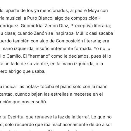
o, aparte de los ya mencionados, al padre Moya con
ría musical; a Puro Blan­co, algo de composición ­
Henríquez, Geometría; Zenón Díaz, Preceptiva literaria;
su clase; cuando Zenón se inspiraba, Múllix casi sacaba
cuerdo también con algo de Composición literaria; era
u mano izquierda, insuficientemente formada. Yo no lo
lio Camilo. El “hermano” como le decíamos, pues él lo
ra un lado de su vientre, en la mano izquierda, o la
gero abrigo que usaba.
a indicar las notas– to­caba el piano solo con la mano
antad, cuando bajen las estrellas a mecerse en el
canción que nos enseñó.
u Espíritu: que renueve la faz de la tierra”. Lo que no
ro; solo recuerdo que iba machaconamente de do a sol