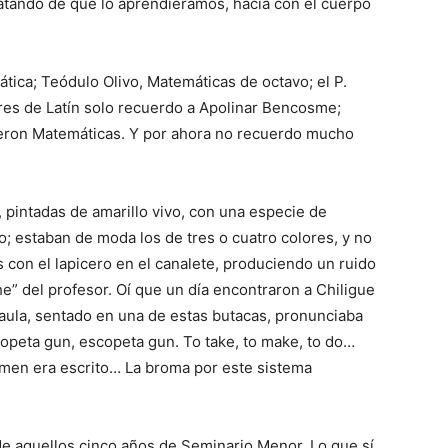
ra­tando de que lo aprendié­ramos, hacía con el cuerpo
tica; Teódulo Olivo, Matemáticas de octavo; el P.
res de Latín solo recuerdo a Apolinar Ben­cosme;
­ron Matemáticas. Y por aho­ra no recuerdo mucho
, pintadas de amarillo vivo, con una especie de
ro; estaban de moda los de tres o cuatro colores, y no
os con el lapicero en el canalete, produciendo un ruido
” del profesor. Oí que un día encontraron a Chi­ligue
 aula, sentado en una de estas bu­tacas, pronunciaba
copeta gun, escopeta gun. To take, to make, to do…
amen era escrito… La broma por este sistema
e aque­llos cinco años de Seminario Menor. Lo que sí