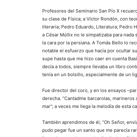
Profesores del Seminario San Pío X recuerd
su clase de Física; a Víctor Rondón, con teo
literaria; Pedro Eduardo, Literatura; Pedro 
a César Múllix no le simpatizaba para nada 
la cara por la persiana. A Tomás Bello lo re
notable el esfuerzo que hacía por ocultar s
supe has­ta que me hizo caer en cuenta Basi
decía a todos, siempre llevaba un libro cont
tenía en un bolsillo, especialmente de un li
Fue director del coro, y en los ensayos –par
derecha. “Cantadme barcarolas, marineros c
mar”; a veces me llega la melodía de esta 
También aprendimos de él, “Oh Señor, envía t
pudo pegar fue un santo que me parecía ra