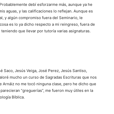
r. Probable­mente debí esforzarme más, aunque ya he
s aguas, y las calificacio­nes lo reflejan. Aunque es
l, y algún compromiso fuera del Semi­nario, le
 cosa es lo ya dicho respecto a mi reingreso, fuera de
teniendo que llevar por tutoría varias asigna­turas.
é Saco, Jesús Veiga, José Perez, Jesús Santiso,
Valoré mucho un curso de Sagradas Escrituras que nos
e Arnáiz no me tocó ninguna clase, pero he dicho que
 parecieran “greguerías”, me fueron muy útiles en la
logía Bíblica.