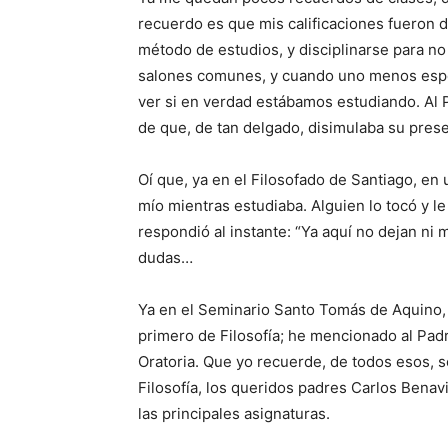
recuerdo es que mis calificaciones fueron 
método de estudios, y disciplinarse para n
salones comunes, y cuando uno me­nos esper
ver si en verdad estábamos estudiando. Al P
de que, de tan delgado, disi­mulaba su pres
Oí que, ya en el Filoso­fado de Santiago, e
mío mientras estudiaba. Alguien lo tocó y le
respondió al instante: “Ya aquí no dejan ni 
dudas…
Ya en el Seminario Santo Tomás de Aquino, 
primero de Filosofía; he mencionado al Pad
Oratoria. Que yo re­cuerde, de todos esos,
Filosofía, los queridos padres Carlos Benav
las principales asigna­turas.