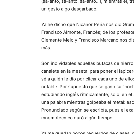
(sa-anto, sa-anto, sa-anto…), mientras él, t
un gesto algo desgarbado.
Ya he dicho que Nicanor Peña nos dio Gramá
Francisco Almonte, Francés; de los profeso
Clemente Melo y Francisco Marcano nos die
más.
Son inolvidables aque­llas butacas de hierro
canalete en la meseta, para poner el lapi­ce
sé a quién le dio por clicar cada uno de ell
notable. Por supuesto que se ganó su “boche
estudiando inglés rítmicamente; solo, en el
una pala­bra mientras golpeaba el metal: es
Pronunciado según se escribía, pues el ex
mnemotécnico duró algún tiempo.
Ya me quedan pocos re­cuerdos de clases, d