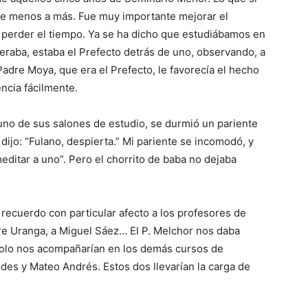
de menos a más. Fue muy importante mejorar el
o perder el tiempo. Ya se ha dicho que estudiábamos en
aba, estaba el Pre­fecto detrás de uno, observando, a
adre Moya, que era el Pre­fecto, le favorecía el hecho
encia fácilmente.
n uno de sus salones de estudio, se durmió un pariente
 dijo: “Fulano, despierta.” Mi pariente se incomodó, y
meditar a uno”. Pero el chorrito de baba no dejaba
recuerdo con particular afecto a los profesores de
re Uranga, a Miguel Sáez… El P. Melchor nos daba
 solo nos acompañarían en los demás cursos de
ides y Mateo Andrés. Estos dos llevarían la carga de