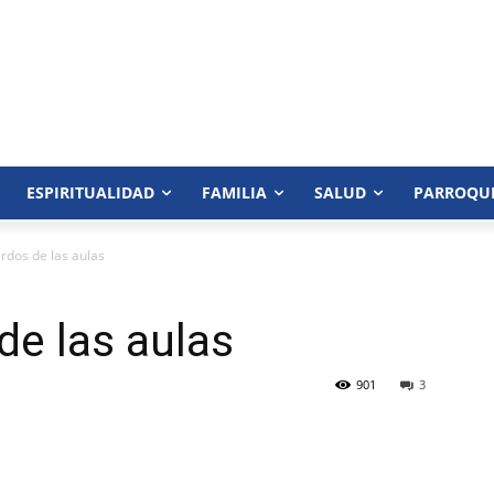
ESPIRITUALIDAD
FAMILIA
SALUD
PARROQU
rdos de las aulas
de las aulas
901
3