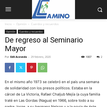
Inicio
Opinión
Cuerdos y recuerdos
Opinión
Cuerdos y recuerdos
De regreso al Seminario
Mayor
Por
Edli Acevedo
-
29 febrero, 2020
1007
2
En el mismo año 1973 se celebró en el país una ­semana
de solidaridad con los presos políticos. Estaba en la
cárcel de La Victoria, Rafael Chaljub Mejía (a cuya familia
traté en Las Gordas (Nagua) en 1966, sobre todo a su
padre Jorge, a su hermano Nelson y a la novia de éste,