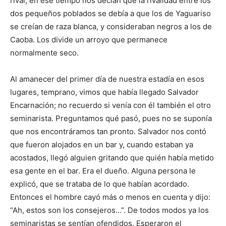
rival; en ese tiempo nos decían que la rivalidad entre los
dos pequeños poblados se debía a que los de Yagua­riso
se creían de raza blanca, y consideraban negros a los de
Caoba. Los divide un arroyo que permanece
normalmente seco.
Al amanecer del primer día de nuestra estadía en esos
lugares, temprano, vi­mos que había llegado Sal­vador
Encarnación; no re­cuerdo si venía con él también el otro
seminarista. Pre­guntamos qué pasó, pues no se suponía
que nos encontrá­ramos tan pronto. Salvador nos contó
que fueron alojados en un bar y, cuando estaban ya
acostados, llegó al­guien gritando que quién había metido
esa gente en el bar. Era el dueño. Alguna persona le
explicó, que se trataba de lo que habían acordado.
Entonces el hombre cayó más o menos en cuenta y dijo:
“Ah, estos son los consejeros…”. De todos modos ya los
seminaristas se sentían ofendidos. Espera­ron el