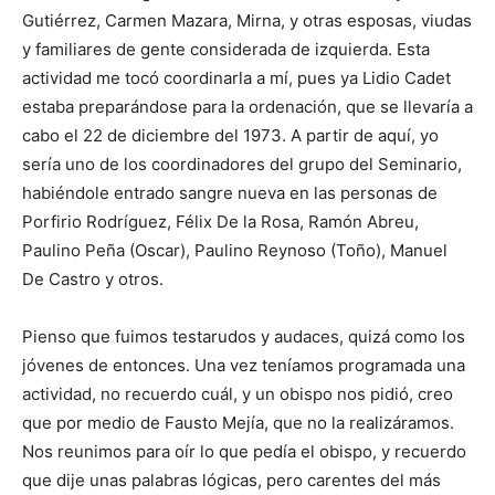
Gutiérrez, Carmen Mazara, Mirna, y otras esposas, viudas
y familiares de gente considerada de izquierda. Esta
actividad me tocó coordinarla a mí, pues ya Lidio Cadet
estaba preparándose para la ordenación, que se llevaría a
cabo el 22 de di­ciembre del 1973. A partir de aquí, yo
sería uno de los coordinadores del grupo del Seminario,
habiéndole en­trado sangre nueva en las personas de
Porfirio Rodrí­guez, Félix De la Rosa, Ramón Abreu,
Paulino Peña (Oscar), Paulino Reynoso (Toño), Manuel
De Castro y otros.
Pienso que fuimos testa­rudos y audaces, quizá como los
jóvenes de entonces. Una vez teníamos programada una
actividad, no re­cuerdo cuál, y un obispo nos pidió, creo
que por medio de Fausto Mejía, que no la rea­lizáramos.
Nos reunimos para oír lo que pedía el obispo, y recuerdo
que dije unas palabras lógicas, pero caren­tes del más