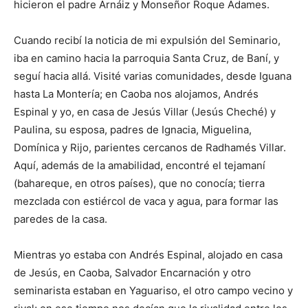
hicieron el padre Arnáiz y Monseñor Roque Adames.
Cuando recibí la noticia de mi expulsión del Semi­nario,
iba en camino hacia la parroquia Santa Cruz, de Baní, y
seguí hacia allá. Visité varias comunidades, desde Iguana
hasta La Mon­tería; en Caoba nos aloja­mos, Andrés
Espinal y yo, en casa de Jesús Villar (Jesús Cheché) y
Paulina, su esposa, padres de Ignacia, Miguelina,
Domínica y Rijo, parientes cercanos de Ra­dhamés Villar.
Aquí, ade­más de la amabilidad, en­contré el tejamaní
(bahare­que, en otros países), que no conocía; tierra
mezclada con estiércol de vaca y agua, para formar las
paredes de la casa.
Mientras yo estaba con Andrés Espinal, alojado en casa
de Jesús, en Caoba, Salvador Encarnación y otro
seminarista estaban en Ya­guariso, el otro campo vecino y