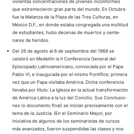
violentas concentracio­nes de jóvenes inconformes
que estre­me­cieron gran parte del mun­do. En Octubre
fue la Matanza de la Plaza de las Tres Culturas, en
Méxi­co D.F., en donde estaba congregada una multitud
de estudiantes; hubo decenas de muertos y cente­
nares de heridos.
Del 26 de agosto al 6 de septiembre del 1968 se
celebró en Me­dellín la II Conferencia General del
Episcopado Latinoamericano, convocada por el Papa
Pablo VI, e inaugurada por el mismo Pontífice; pri­mera
vez que un Papa visitaba Amé­rica. Dicha conferencia
llevaba por título: La Iglesia en la actual transformación
de América Latina a la luz del Concilio. Sus Conclu­sio­
nes (o documento final) se inician precisamente con el
tema de la Jus­ticia. (En el Seminario Mayor, por
iniciativa de algunos de los semina­ristas de cursos
más avanzados, fue­ron suspendidas las clases y nos