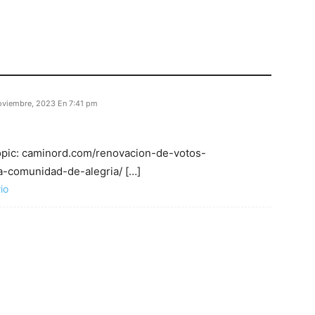
oviembre, 2023 En 7:41 pm
Topic: caminord.com/renovacion-de-votos-
-comunidad-de-alegria/ […]
io