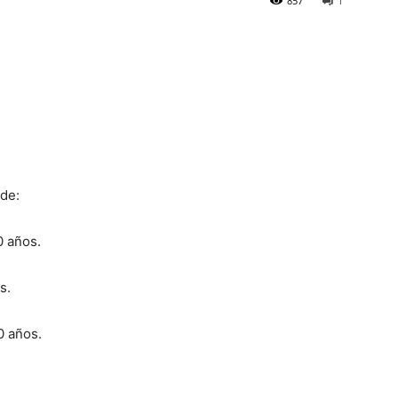
857
1
de:
0 años.
s.
0 años.