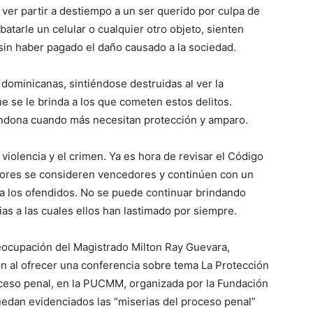
 ver partir a destiempo a un ser querido por culpa de
batarle un celular o cualquier otro objeto, sienten
e, sin haber pagado el daño causado a la sociedad.
 dominicanas, sintiéndose destruidas al ver la
que se le brinda a los que cometen estos delitos.
bandona cuando más necesitan protección y amparo.
iolencia y el crimen. Ya es hora de revisar el Código
chores se consideren vencedores y continúen con un
ia los ofendidos. No se puede continuar brindando
lias a las cuales ellos han lastimado por siempre.
eocupación del Magistrado Milton Ray Guevara,
en al ofrecer una conferencia sobre tema La Protección
roceso penal, en la PUCMM, organizada por la Fundación
edan eviden­ciados las “miserias del proceso penal”