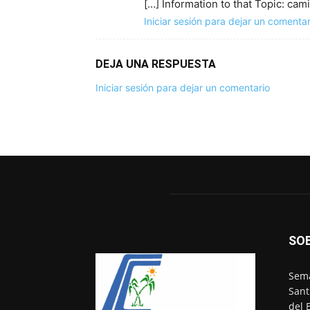
[…] Information to that Topic: ca
Iniciar sesión para dejar un comentar
DEJA UNA RESPUESTA
Iniciar sesión para dejar un comentario
SO
Sema
Sant
del 