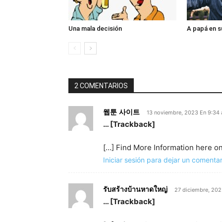
Una mala decisión
A papá en s
2 COMENTARIOS
웹툰 사이트
13 noviembre, 2023 En 9:34
… [Trackback]
[…] Find More Information here on
Iniciar sesión para dejar un comentar
รับสร้างบ้านหาดใหญ่
27 diciembre, 20
… [Trackback]