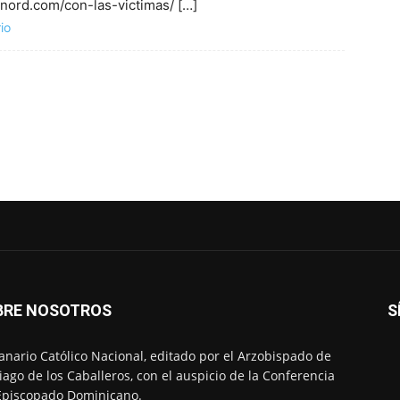
minord.com/con-las-victimas/ […]
io
BRE NOSOTROS
S
nario Católico Nacional, editado por el Arzobispado de
iago de los Caballeros, con el auspicio de la Conferencia
Episcopado Dominicano.