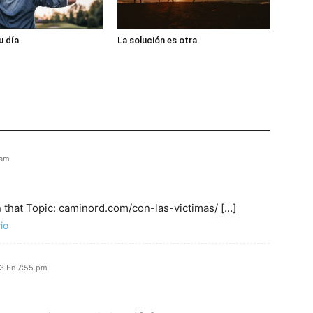
u día
La solución es otra
 am
 that Topic: caminord.com/con-las-victimas/ […]
io
23 En 7:55 pm