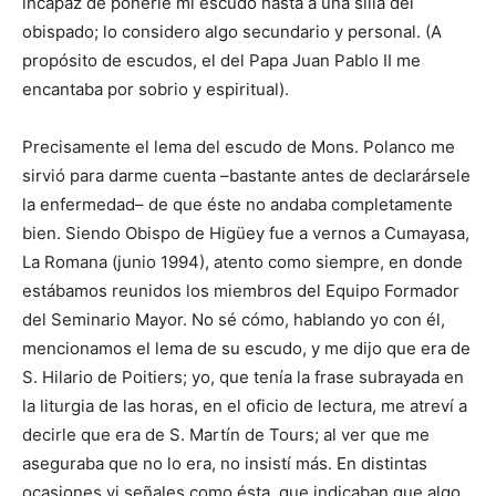
incapaz de ponerle mi escudo hasta a una silla del
obispado; lo considero algo secundario y personal. (A
propósito de escudos, el del Papa Juan Pablo II me
encantaba por sobrio y espiritual).
Precisamente el lema del escudo de Mons. Polanco me
sirvió para darme cuenta –bastante antes de declarársele
la enfermedad– de que éste no andaba completamente
bien. Siendo Obispo de Higüey fue a vernos a Cu­mayasa,
La Romana (junio 1994), atento como siempre, en donde
estábamos reunidos los miembros del Equipo Formador
del Seminario Mayor. No sé cómo, hablando yo con él,
mencionamos el lema de su escudo, y me dijo que era de
S. Hilario de Poitiers; yo, que tenía la frase subrayada en
la liturgia de las horas, en el oficio de lectura, me atreví a
decirle que era de S. Martín de Tours; al ver que me
aseguraba que no lo era, no insistí más. En distintas
ocasiones vi señales como ésta, que indicaban que algo