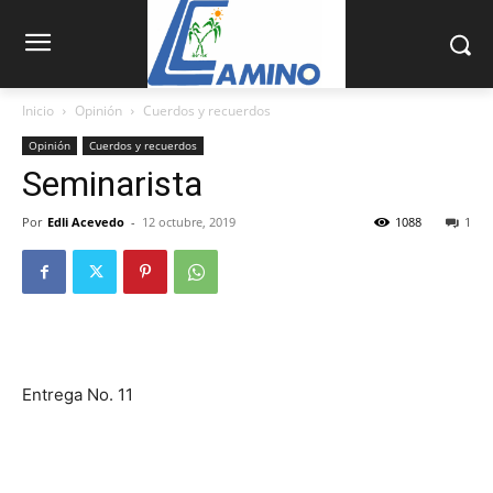
Inicio
Opinión
Cuerdos y recuerdos
Opinión
Cuerdos y recuerdos
Seminarista
Por
Edli Acevedo
-
12 octubre, 2019
1088
1
Entrega No. 11