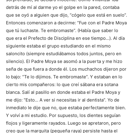
detrás de mí al darme yo el golpe en la pared, contaba
que se oyó a alguien que dijo, “cógelo que está en suelo”.
Entonces comenzaron a decirme: “Fue con el Padre Moya
que tú luchaste. Te embromaste”. (Había que saber lo
que era el Prefecto de Disciplina en ese tiempo…). Al día
si­guiente estaba el grupo estudiando en el mismo
saloncito (siempre estudiábamos todos juntos, pero en
silencio). El Padre Moya se asomó a la puerta y me hizo
seña de que fuera a donde él. Los muchachos dijeron por
lo bajo: “Te lo dijimos. Te embromaste”. Y estaban en lo
cierto mis compañeros: lo que creí sábana era sotana
blanca. Salí al pasillo en donde estaba el Padre Moya y
me dijo: “Esto… A ver si necesitas ir al dentista”. Yo de
inmediato le dije que no, que estaba perfectamente bien.
Y volví a mi estudio. Por supuesto, los dientes seguían
flojos y li­geramente rayados. Luego se apretaron, pero
creo que la marquita (pequeña raya) persiste hasta el