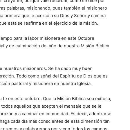
el creyente, porque vale recordar, como se dice por
tras palabras, misionando, pues también el misionero
ia primera que le acercó a su Dios y Señor y camina
que esta se reafirma en el ejercicio de la misión.
iempo para la labor misionera en este Octubre
cial y de culminación del año de nuestra Misión Bíblica
e nues­tros misio­neros. Se ha dado muy buen
­ra­ción. Todo como señal del Espíritu de Dios que es
cción pasto­ral y misionera en nuestra Iglesia.
 fe en este octubre. Que la Misión Bíblica sea exitosa,
 todos aquellos que acepten el mensaje que se le
corazón y a caminar en comunidad. Es decir, adentrarse
s haga cada día más cons­cientes de esta dimensión tan
que oremos y colaboremos por y con todos los campos