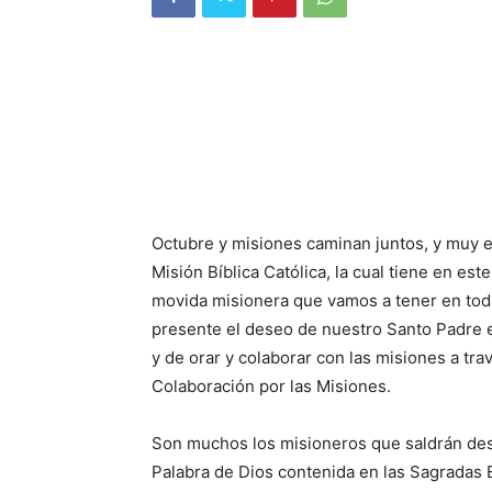
Octubre y misiones ca­minan juntos, y muy
Mi­sión Bíbli­ca Católica, la cual tiene en e
movida misionera que vamos a tener en toda
presente el deseo de nuestro Santo Padre e
y de orar y colaborar con las mi­siones a t
Colabora­ción por las Misiones.
Son muchos los misio­ne­ros que saldrán d
Palabra de Dios contenida en las Sagradas E