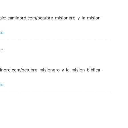
Topic: caminord.com/octubre-misionero-y-la-mision-
io
 pm
aminord.com/octubre-misionero-y-la-mision-biblica-
io