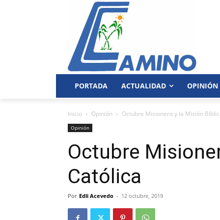
PORTADA
ACTUALIDAD
OPINIÓN
Inicio
Opinión
Octubre Misionero y la Misión Bíblic
Opinión
Octubre Misioner
Católica
Por
Edli Acevedo
-
12 octubre, 2019