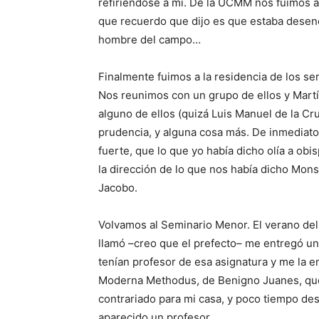
refi­riéndose a mí. De la UCMM nos fuimos 
que recuerdo que dijo es que estaba de­senc
hombre del campo…
Finalmente fuimos a la residencia de los se
Nos reunimos con un grupo de ellos y Martín
alguno de ellos (quizá Luis Manuel de la Cru
prudencia, y alguna cosa más. De inmediato
fuerte, que lo que yo había dicho olía a obis
la di­rección de lo que nos había dicho Mons
Jacobo.
Volvamos al Seminario Menor. El verano del 
llamó –creo que el prefecto– me entregó un l
tenían profesor de esa asignatura y me la en
Mo­derna Methodus, de Benig­no Juanes, que
contrariado para mi casa, y poco tiempo des
aparecido un profesor.