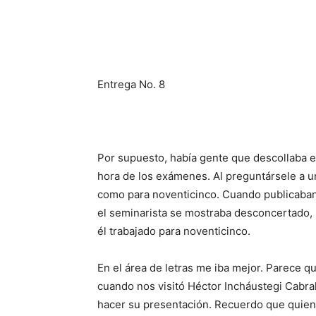
Entrega No. 8
Por supuesto, había gen­te que descollaba e
hora de los exámenes. Al preguntár­sele a 
como para noventi­cinco. Cuando publicaban
el seminarista se mostraba des­concertado
él trabajado para noventicinco.
En el área de letras me iba mejor. Parece qu
cuando nos visitó Héctor Incháustegi Cabra
hacer su presenta­ción. Recuerdo que quien 