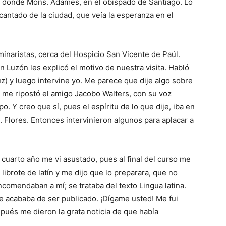
a donde Mons. Adames, en el obispado de Santiago. Lo
antado de la ciudad, que veía la esperanza en el
minaristas, cerca del Hospicio San Vicente de Paúl.
 Luzón les explicó el motivo de nuestra visita. Habló
z) y luego intervine yo. Me pare­ce que dije algo sobre
 me ripostó el amigo Jacobo Walters, con su voz
po. Y creo que sí, pues el espíritu de lo que dije, iba en
. Flores. Enton­ces intervinieron algunos para aplacar a
cuarto año me vi asustado, pues al final del curso me
ibrote de latín y me dijo que lo preparara, que no
co­mendaban a mí; se trataba del texto Lingua latina.
 acababa de ser publicado. ¡Dígame usted! Me fui
pués me dieron la grata noticia de que había