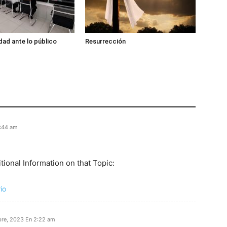
dad ante lo público
Resurrección
2:44 am
tional Information on that Topic:
io
bre, 2023 En 2:22 am