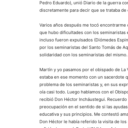
Pedro Eduardo), unió Diario de la guerra c
discretamente para decir que se trataba de 
Varios años des­pués me tocó encontrarme 
que hubo dificultades con los semina­ristas 
incluso fueron ex­pul­sados (Diómedes Espi­n
por los seminaristas del San­to Tomás de Aqu
solidaridad con los seminaristas del mismo.
Martín y yo pasamos por el obispado de La 
estaba en ese momento con un sacerdote qu
problema de los seminaristas y, en sus ex
oía casi todo. Luego hablamos con el Obis
recibió Don Héc­tor Incháustegui. Recuerdo 
preocupación en el sentido de si las ayuda
educativa y sus principios. Me contestó am
Don Héctor le había referido la visita de los 