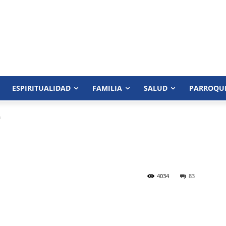
ESPIRITUALIDAD
FAMILIA
SALUD
PARROQU
a
4034
83