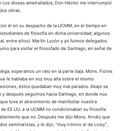
on Los dioses ametrallados; Don Héctor me interrumpió
dos obras.
con él en su despacho de la UCMM, en el tiempo en
estudiantes de filoso­fía en dicha universidad; algunos
al, entre ellos). Martín Lu­zón y yo fuimos delegados
ino para visitar el filosofado de San­tiago, en señal de
Vega; esperamos un rato en la parte baja. Mons. Flores
e le hablaba en voz muy alta sobre el mismo
presiones, éstos quedaban muy mal parados. Abajo se
po y después seguimos hacia Santiago, en donde nos
que tuve el atrevimiento de manifestar nuestra
s de EE.UU. a la UCMM no condicionaban su filosofía
ablemente que no. Des­pués me dijo Mons. Arnáiz que
dos seminaristas, y le dijo, “muy irónico el de Licey”,