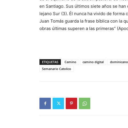
en Santiago. Sus últimos siete años se han di
lejano Sur (3). Él nunca ha vivido de forma
Juan Tomás guarda la frase bí­blica con la q
obras últimas su­peren a las prime­ras” (Apoc
ETIQUETAS
Camino
camino digital
dominicano
Semanario Catolico