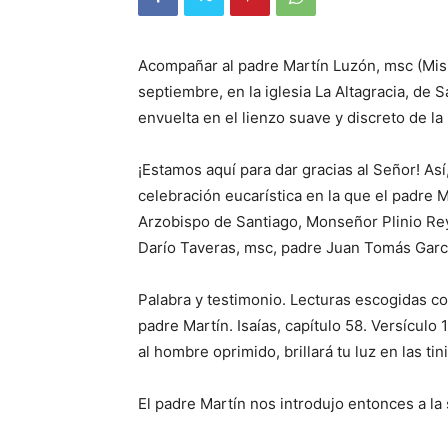
Acompañar al padre Mar­tín Luzón, msc (Mi­s
septiembre, en la iglesia La Altagra­cia, de 
envuelta en el lienzo suave y discreto de la
¡Estamos aquí para dar gracias al Señor! Así,
celebración eucarística en la que el padre
Arzobispo de San­tia­­go, Monseñor Plinio Rey­
Darío Tave­ras, msc, padre Juan Tomás García
Palabra y testimonio. Lecturas escogidas co
padre Martín. Isaías, capítulo 58. Versículo 
al hombre oprimido, brillará tu luz en las tin
El padre Martín nos in­trodujo entonces a l