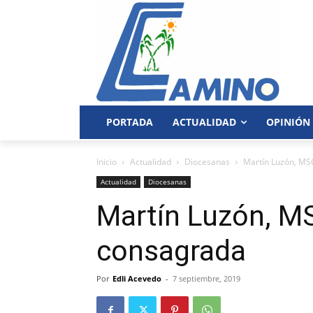
PORTADA
ACTUALIDAD
OPINIÓN
Inicio
Actualidad
Diocesanas
Martín Luzón, MS
Actualidad
Diocesanas
Martín Luzón, M
consagrada
Por
Edli Acevedo
-
7 septiembre, 2019