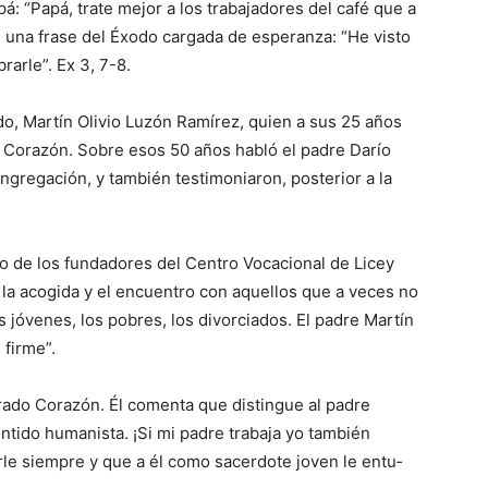
á: “Papá, trate mejor a los trabaja­do­res del café que a
s, una fra­se del Éxo­do cargada de esperanza: “He visto
rarle”. Ex 3, 7-8.
, Mar­tín Olivio Luzón Ra­mí­rez, quien a sus 25 años
 Cora­zón. Sobre esos 50 años habló el padre Darío
rega­ción, y también testimo­niaron, posterior a la
no de los fundadores del Centro Vo­cacional de Licey
e la acogida y el en­cuentro con aquellos que a veces no
 jó­venes, los pobres, los divorciados. El padre Martín
 firme”.
ado Co­razón. Él comenta que distingue al padre
entido humanista. ¡Si mi padre trabaja yo también
rle siempre y que a él como sacerdote joven le entu­