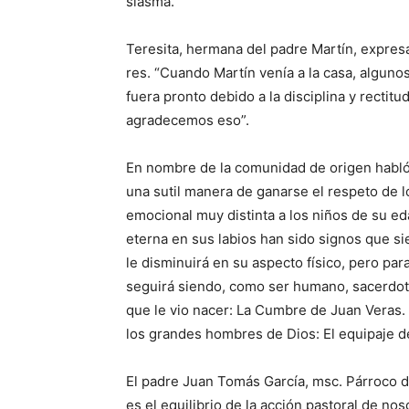
siasma.
Teresita, hermana del padre Martín, expresa
res. “Cuando Martín venía a la casa, alguno
fuera pronto debido a la disciplina y rect
agradecemos eso”.
En nombre de la comuni­dad de origen habló 
una sutil mane­ra de ganarse el respeto de l
emocional muy distinta a los niños de su ed
eterna en sus labios han sido signos que sie
le disminuirá en su aspecto físico, pero para
se­gui­rá siendo, como ser humano, sacerdote
que le vio nacer: La Cumbre de Juan Veras. 
los grandes hombres de Dios: El equipaje d
El padre Juan Tomás García, msc. Párroco de 
es el equilibrio de la acción pastoral de nos