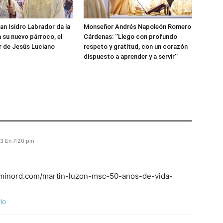
an Isidro Labrador da la
Monseñor Andrés Napoleón Romero
a su nuevo párroco, el
Cárdenas: ‘‘Llego con profundo
r de Jesús Luciano
respeto y gratitud, con un corazón
dispuesto a aprender y a servir’’
23 En 7:20 pm
 caminord.com/martin-luzon-msc-50-anos-de-vida-
io