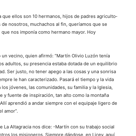
 que ellos son 10 hermanos, hijos de padres agriculto­
s de noso­tros, muchachos al fin, queríamos que se
itud que nos imponía como hermano mayor. Hoy
un vecino, quien afirmó: “Martín Olivio Luzón tenía
os adultos, su presencia estaba dotada de un equili­brio
ad. Ser justo, no tener apego a las cosas y una sonrisa
mpre le han caracte­rizado. Pasará el tiempo y la vida
 los jóvenes, las comunidades, su familia y la Iglesia,
 y fuente de inspi­ra­ción, tan alto como la montaña
Allí aprendió a andar siempre con el equipaje ligero de
el amor”.
La Altagracia nos dice: -Mar­tín con su trabajo social
o­tros los mi­sioneros. Siem­pre dándose, en Licey, aquí