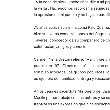
-A la edad de siete u ocho años dije a mi pap
la visita”. Haciéndonos re­cor­dar, a se­guida
la opresión de mi pue­blo y he bajado para lib
75 años atrás nacía en la Loma Palo Quemado
hizo sus votos como Mi­sionero del Sagrado
Tave­ras, conocedor de su compañero de cong
celebración, amigos y conocidos.
Carmen Nelia Bretón re­fiere: “Martín fue u
por allá en 1971. Él nos mostró el cami­no d
son bien acogidos: los grupos populares, los
es ejemplo de humildad, entrega y voca­ción
Amós Jean es sacerdote Misionero del Sagr
Martín por su trabajo con los pobres y su s
trabajo! es una expresión que dice escucha