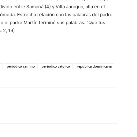
vido entre Sa­maná (4) y Villa Jara­gua, allá en el
 cómoda. Estrecha relación con las palabras del padre
ue el padre Martín terminó sus pala­bras: “Que tus
. 2, 19)
periodico camino
periodico catolico
republica dominicana