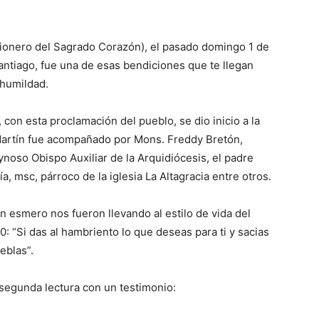
io­nero del Sagrado Cora­zón), el pa­sado domingo 1 de
Santiago, fue una de esas bendicio­nes que te llegan
 humildad.
 con esta proclamación del pue­blo, se dio inicio a la
 Martín fue acompañado por Mons. Fred­dy Bretón,
no­so Obispo Auxiliar de la Ar­quidió­cesis, el padre
, msc, párroco de la iglesia La Altagra­cia entre otros.
n esmero nos fueron llevando al estilo de vida del
10: “Si das al hambriento lo que deseas para ti y sacias
ieblas”.
a segunda lectura con un testimonio: