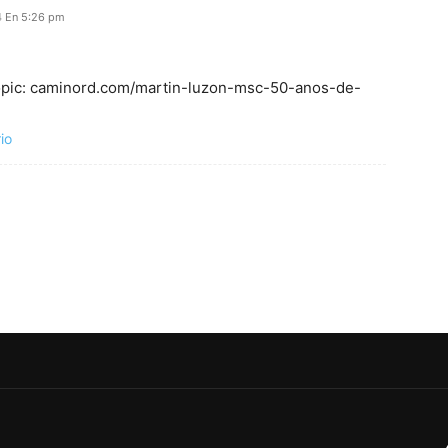
4 En 5:26 pm
 Topic: caminord.com/martin-luzon-msc-50-anos-de-
io