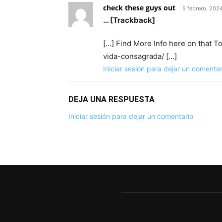
check these guys out
5 febrero, 202
… [Trackback]
[…] Find More Info here on that
vida-consagrada/ […]
Iniciar sesión para dejar un comentar
DEJA UNA RESPUESTA
Iniciar sesión para dejar un comentario