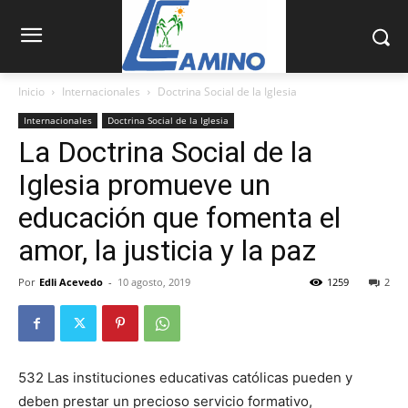
Inicio
Internacionales
Doctrina Social de la Iglesia
Internacionales
Doctrina Social de la Iglesia
La Doctrina Social de la
Iglesia promueve un
educación que fomenta el
amor, la justicia y la paz
Por
Edli Acevedo
-
10 agosto, 2019
1259
2
532 Las instituciones edu­cativas católicas pue­den y
deben prestar un precioso servicio formativo,