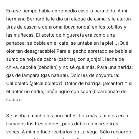
En ese tiempo había un remedio casero para todo. A mi
hermana Bernardita le dio un ataque de asma, y le ataron
tiras de cáscara de aroma (bayahonda) en los tobillos y
las muñecas. El aceite de higuereta era como una
panacea: se bebía en el café, se untaba en la piel… ¡Qué
olor tan desagradable! Para el pecho apretado se bebía el
sumo de hoja de cabra (cabrita), con ajonjolí, leche de
chiva, cebolla (ce­bollín) y no sé qué más. Para una herida:
gas de lámpara (gas natural). Dolores de co­yuntura:
Calibolato (¿alca­libolato?). Dolor de barriga: ¡alcanfor! Y si
el dolor no cedía, limón agrio con soda (bicarbonato de
sodio)…
Se usaban mucho los purgantes. Los más famosos eran
llamados los tres gol­pes, pues debían tomarse tres
veces. A mí me tocó re­cibirlos en La Vega. Sólo re­cuerdo