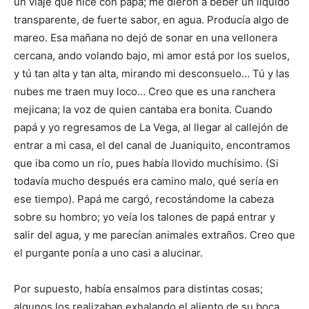
un viaje que hice con papá; me dieron a beber un líquido
transparente, de fuerte sabor, en agua. Pro­ducía algo de
mareo. Esa mañana no dejó de sonar en una vellonera
cercana, ando volando bajo, mi amor está por los suelos,
y tú tan alta y tan alta, mirando mi des­consuelo… Tú y las
nubes me traen muy loco… Creo que es una ranchera
mejicana; la voz de quien cantaba era bonita. Cuando
papá y yo regresamos de La Vega, al llegar al callejón de
entrar a mi casa, el del canal de Juaniquito, encontramos
que iba como un río, pues había llovido muchísimo. (Si
toda­vía mucho después era ca­mino malo, qué sería en
ese tiempo). Papá me cargó, re­costándome la cabeza
sobre su hombro; yo veía los talo­nes de papá entrar y
salir del agua, y me parecían anima­les extraños. Creo que
el purgante ponía a uno casi a alucinar.
Por supuesto, había en­salmos para distintas cosas;
algunos los realizaban exhalando el aliento de su boca