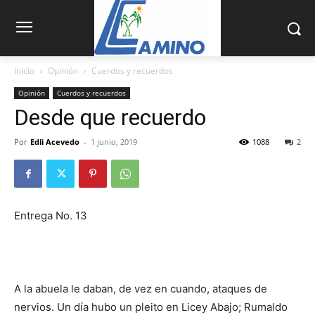
Inicio
Opinión
Cuerdos y recuerdos
Opinión
Cuerdos y recuerdos
Desde que recuerdo
Por
Edli Acevedo
-
1 junio, 2019
1088
2
Entrega No. 13
A la abuela le daban, de vez en cuando, ataques de
nervios. Un día hubo un pleito en Licey Abajo; Ru­maldo