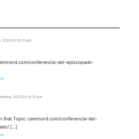
e, 2023 En 10:12 pm
 caminord.com/conferencia-del-episcopado-
io
ciembre, 2023 En 10:13 pm
n that Topic: caminord.com/conferencia-del-
do/ […]
io