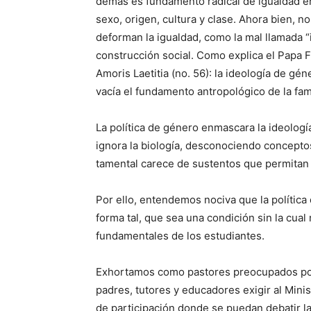
demás es fundamento radical de igualdad en
sexo, origen, cultura y clase. Ahora bien, n
deforman la igualdad, como la mal ­llamada 
construcción social. Como explica el Papa 
Amoris Laetitia (no. 56): la ideología de gé
vacía el fundamento antropológico de la fami
La política de género enmascara la ideo­log
ignora la biología, desconociendo conceptos 
tamental carece de sustentos que permitan 
Por ello, entendemos nociva que la política 
forma tal, que sea una condición sin la cua
fundamentales de los estu­diantes.
Exhortamos como pastores preocupados por 
padres, tutores y educadores exigir al Minis
de participación donde se puedan debatir l