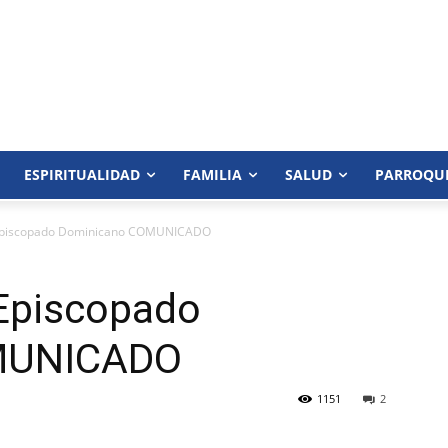
ESPIRITUALIDAD
FAMILIA
SALUD
PARROQU
 Episcopado Dominicano COMUNICADO
 Episcopado
MUNICADO
1151
2