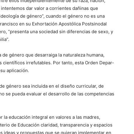
tre ellos independientemente de su raza, nación,
o intentemos dar valor a corrientes dañinas que
“ideología de género”, cuando el género no es una
Francisco en su Exhortación Apostólica Postsinodal
nero, “presenta una sociedad sin diferencias de sexo, y
lia”.
ía de género que desarraiga la naturaleza humana,
científicos irrefutables. Por tanto, esta Orden Depar­
su aplicación.
de género sea incluida en el diseño curricular, de
l no se pueda evaluar el desarrollo de las competencias
la educación integral en valores a las madres,
terio de Educa­ción claridad, transparencia y espacios
as ideas y propuestas que se quieran implementar en