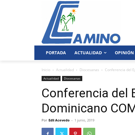
PORTADA
ACTUALIDAD
OPINIÓN
Inicio
Actualidad
Diocesanas
Conferencia del
Actualidad
Diocesanas
Conferencia del
Dominicano CO
Por
Edli Acevedo
-
1 junio, 2019