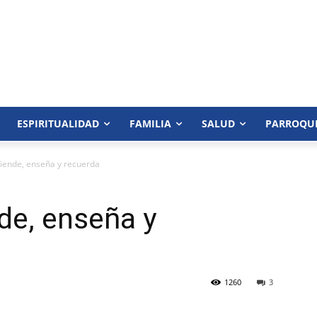
ESPIRITUALIDAD
FAMILIA
SALUD
PARROQU
efiende, enseña y recuerda
nde, enseña y
1260
3