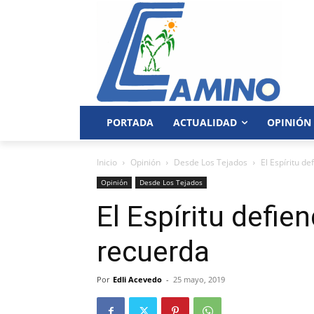
PORTADA
ACTUALIDAD
OPINIÓN
Inicio
Opinión
Desde Los Tejados
El Espíritu d
Opinión
Desde Los Tejados
El Espíritu defie
recuerda
Por
Edli Acevedo
-
25 mayo, 2019