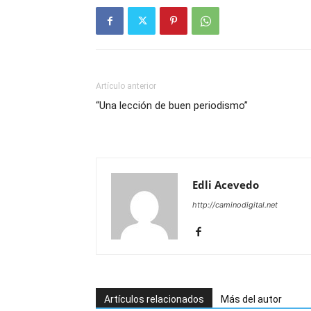
Artículo anterior
“Una lección de buen periodismo”
Edli Acevedo
http://caminodigital.net
Artículos relacionados
Más del autor