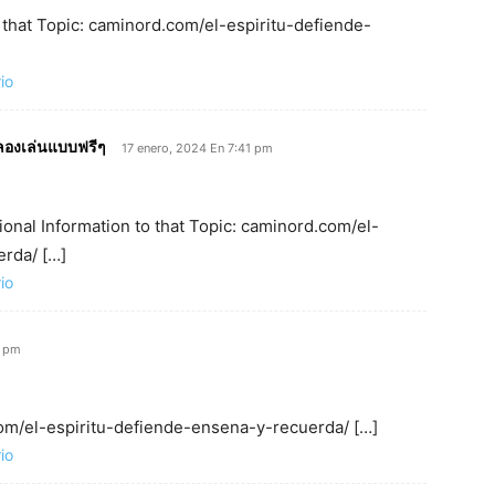
 that Topic: caminord.com/el-espiritu-defiende-
io
ลองเล่นแบบฟรีๆ
17 enero, 2024 En 7:41 pm
ional Information to that Topic: caminord.com/el-
rda/ […]
io
0 pm
.com/el-espiritu-defiende-ensena-y-recuerda/ […]
io