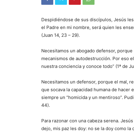
Despidiéndose de sus discípulos, Jesús les 
el Padre en mi nombre, será quien les ense
(Juan 14, 23 – 29).
Necesitamos un abogado defensor, porque a
mecanismos de autodestrucción. Por eso el
nuestra conciencia y conoce todo” (1ª de Ju
Necesitamos un defensor, por­que el mal, r
que socava la capacidad humana de hacer el 
siempre un “ho­micida y un mentiroso”. Pud
44).
Para razonar con una cabeza ­serena. Jesús 
dejo, mis paz les doy: no se la doy como la