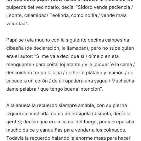
pulperos del vecindario, de­cía: “Sidoro vende paciencia /
Leonte, calamidad/ Teolin­da, como no fía / vende mala
voluntad”.
Papá se reía mucho con la siguiente décima campesina
cibaeña (de declaración, la llamaban), pero no supe quién
era el autor: “Si me va a decí que sí / dímelo en eta
menguante / para coitai loj etante / y la joiquet´e la cama /
dei coichón tengo la lana / de hoj´e plátano y mamón / de
cabecera un cerón / de arropadera una yagua./ Muchacha
dame palabra / que tengo buena intención”.
A la abuela la recuerdo siempre amable, con su pierna
izquierda hinchada, como de erisipela (disipela, decía la
gente); decían que era a causa del fuego, pues prepa­raba
mucho dulce y canqui­ñas para vender a los colmados.
Todavía la recuerdo ha­lando la enorme masa para hacer