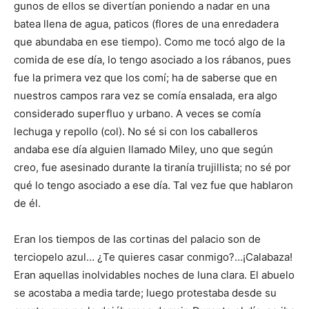
gunos de ellos se di­vertían poniendo a na­dar en una
batea llena de agua, paticos (flores de una enredadera
que abundaba en ese tiempo). Como me tocó algo de la
comida de ese día, lo tengo aso­ciado a los rábanos, pues
fue la primera vez que los comí; ha de sa­berse que en
nuestros campos rara vez se co­mía ensalada, era algo
considerado su­perfluo y urbano. A veces se comía
lechuga y repollo (col). No sé si con los caba­lleros
andaba ese día alguien llamado Miley, uno que se­gún
creo, fue asesinado du­rante la tiranía trujillista; no sé por
qué lo tengo asociado a ese día. Tal vez fue que ha­blaron
de él.
Eran los tiempos de las cortinas del palacio son de
terciopelo azul… ¿Te quie­res casar conmigo?…¡Calaba­za!
Eran aquellas inolvida­bles noches de luna clara. El abuelo
se acostaba a media tarde; luego protestaba des­de su