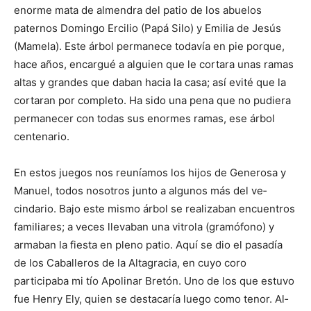
enorme mata de almendra del patio de los abuelos
paternos Domingo Ercilio (Papá Silo) y Emilia de Jesús
(Mamela). Este árbol permanece toda­vía en pie porque,
hace años, en­cargué a alguien que le cortara unas ramas
altas y gran­des que daban hacia la casa; así evité que la
cortaran por completo. Ha sido una pena que no pudiera
permanecer con todas sus enormes ramas, ese árbol
centenario.
En estos juegos nos reu­níamos los hijos de Genero­sa y
Manuel, todos nosotros junto a algunos más del ve­
cindario. Bajo este mismo árbol se realizaban encuentros
familiares; a veces ­llevaban una vitrola (gramófono) y
armaban la fiesta en pleno patio. Aquí se dio el pasadía
de los Caballeros de la Altagracia, en cuyo coro
participaba mi tío Apolinar Bretón. Uno de los que estuvo
fue Henry Ely, quien se destacaría luego como tenor. Al­