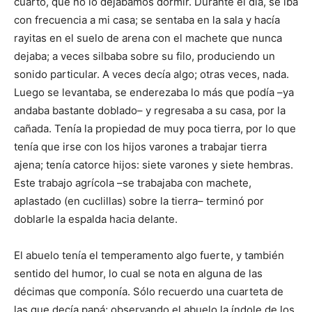
cuarto, que no lo dejá­bamos dormir. Durante el día, se iba
con frecuencia a mi casa; se sentaba en la sala y hacía
rayitas en el suelo de arena con el machete que nunca
dejaba; a veces silbaba sobre su filo, produ­ciendo un
sonido particular. A veces decía algo; otras veces, nada.
Luego se levantaba, se enderezaba lo más que podía –ya
andaba bastante doblado– y regresaba a su casa, por la
cañada. Tenía la pro­piedad de muy poca tie­rra, por lo que
tenía que irse con los hijos varones a trabajar tierra
ajena; tenía catorce hijos: siete varones y siete hembras.
Este trabajo agrícola –se trabajaba con machete,
aplastado (en cuclillas) sobre la tierra– terminó por
doblarle la espalda hacia delante.
El abuelo tenía el tempe­ramento algo fuerte, y también
sentido del humor, lo cual se nota en alguna de las
décimas que componía. Sólo recuerdo una cuarteta de
las que decía papá; observando el abuelo la índole de los