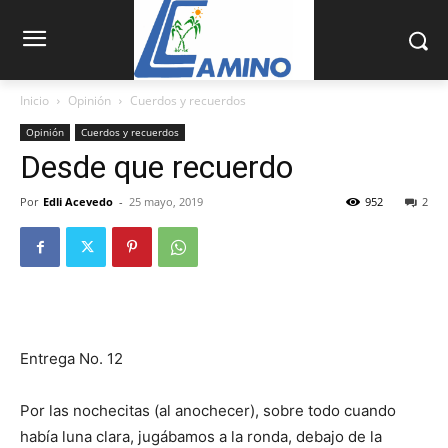
Inicio
Opinión
Cuerdos y recuerdos
Opinión
Cuerdos y recuerdos
Desde que recuerdo
Por
Edli Acevedo
-
25 mayo, 2019
952
2
Entrega No. 12
Por las nochecitas (al anochecer), sobre todo cuando
había luna clara, jugábamos a la ronda, debajo de la