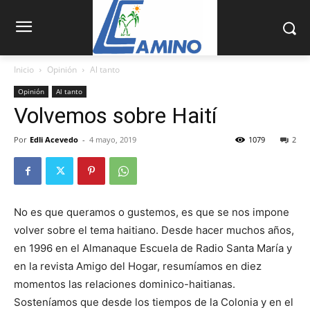
Inicio
Opinión
Al tanto
Opinión
Al tanto
Volvemos sobre Haití
Por
Edli Acevedo
-
4 mayo, 2019
1079
2
No es que queramos o gustemos, es que se nos im­pone
volver sobre el tema haitiano. Desde hacer mu­chos años,
en 1996 en el Al­manaque Escuela de Radio Santa María y
en la revista Amigo del Hogar, resumía­mos en diez
momentos las relaciones dominico-haitia­nas.
Sosteníamos que desde los tiempos de la Colonia y en el