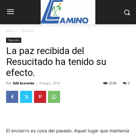
Inicio
Opinión
Opinión
La paz recibida del
Resucitado ha tenido su
efecto.
Por
Edli Acevedo
-
4 mayo, 2019
2154
6
El encierro es cosa del pasado. Aquel lugar que mantenía