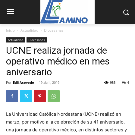
Inicio
Actualidad
Diocesanas
Actualidad
Diocesanas
UCNE realiza jornada de
operativo médico en mes
aniversario
Por
Edli Acevedo
-
19 abril, 2019
986
4
La Universidad Ca­tólica Nordestana (UCNE) realizó en
marzo, por motivo a la celebración de su 41 aniversario,
una jornada de operativo médico, en distintos secto­res y