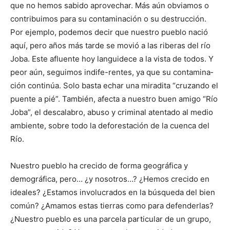
que no hemos sabido aprovechar. Más aún obviamos o
contribui­mos para su contaminación o su destrucción.
Por ejemplo, pode­mos decir que nuestro pueblo nació
aquí, pero años más tarde se mo­vió a las riberas del río
Joba. Este afluente hoy languidece a la vista de todos. Y
peor aún, se­guimos indife-rentes, ya que su contamina­
ción continúa. Solo basta echar una miradita “cruzando el
puente a pié”. Tam­bién, afecta a ­nuestro buen amigo “Río
Jo­ba”, el descala­bro, abuso y criminal atentado al medio
am­biente, sobre todo la deforestación de la cuenca del
Río.
Nuestro pueblo ha crecido de forma geo­gráfica y
demográfica, pero… ¿y nosotros…? ¿Hemos crecido en
ideales? ¿Estamos in­volucrados en la bús­queda del bien
común? ¿Amamos estas tierras como para defenderlas?
¿Nuestro pueblo es una parcela particular de un grupo,