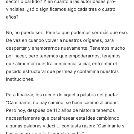
sector o partido? Y en cuanto a las autoridades pro­
vinciales, ¿sólo signi­ficamos algo cada tres o cuatro
años?
No, no puede ser. Pienso que podemos ser más que eso.
De vez en cuando volver a nuestros orígenes, para
despertar y enamorar­nos nuevamente. Te­ne­mos mucho
por ha­cer, pero tenemos que em­poderarnos, tene­mos
que alimentar nuestra conciencia social, en­frentar el
pecado estructural que permea y contamina nuestras
instituciones.
Para finalizar, les recuerdo aquella pala­bra del poeta:
“Cami­nante, no hay camino, se hace camino al an­dar”.
Pero hoy, des­pués de 112 años de historia tenemos
necesariamente que para­frasear esta idea cambiando
algunas pala­bras y de­cir… con justa razón: “Cami­nan­te sí
hay camino, solo falta nuestro an­dar”.