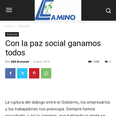
Inicio
Editorial
Editorial
Con la paz social ganamos
todos
Por
Edli Acevedo
-
6 abril, 2019
1109
3
La ruptura del diálogo entre el Gobierno, los empresarios
y los trabaja­dores nos preocupa. Siem­pre hemos
escuchado, y así lo creemos, que ha­blando la gente se