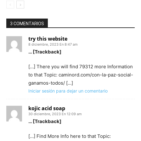
3 COMENTARIOS
try this website
8 diciembre, 2023 En 8:47 am
… [Trackback]
[…] There you will find 79312 more Information
to that Topic: caminord.com/con-la-paz-social-
ganamos-todos/ […]
Iniciar sesión para dejar un comentario
kojic acid soap
30 diciembre, 2023 En 12:09 am
… [Trackback]
[…] Find More Info here to that Topic: