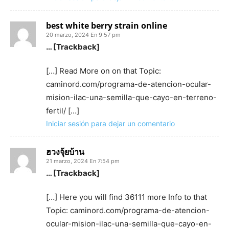
best white berry strain online
20 marzo, 2024 En 9:57 pm
… [Trackback]
[…] Read More on on that Topic:
caminord.com/programa-de-atencion-ocular-
mision-ilac-una-semilla-que-cayo-en-terreno-
fertil/ […]
Iniciar sesión para dejar un comentario
ฮวงจุ้ยบ้าน
21 marzo, 2024 En 7:54 pm
… [Trackback]
[…] Here you will find 36111 more Info to that
Topic: caminord.com/programa-de-atencion-
ocular-mision-ilac-una-semilla-que-cayo-en-