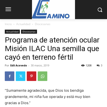
Inicio
Actualidad
Diocesanas
Actualidad
Diocesanas
Programa de atención ocular
Misión ILAC Una semilla que
cayó en terreno fértil
Por
Edli Acevedo
-
30 marzo, 2019
1208
3
“Sumamente agradecida, que Dios los ben­diga
grandemente, mi niña fue operada y está muy bien
gracias a Dios.”