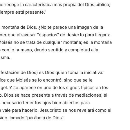
 recoge la ­caracterís­tica más propia del Dios bíblico;
iempre está presente.”
la montaña de Dios. ¿No te parece una imagen de la
er que atravesar “espacios” de desierto para llegar a
Moisés no se trata de cualquier montaña; es la montaña
a con lo humano, dando sentido y completud a la
isma.
estación de Dios) es Dios quien toma la iniciativa:
 dice que Moisés se lo encontró, sino que se le
gel. Y se aparece en uno de los signos típicos en los
go. Dios se hace presente a través de mediaciones, el
 necesario tener los ojos bien abiertos para
e vale para hacerlo. Jesucristo se nos revelará como el
sido llamado “parábola de Dios”.