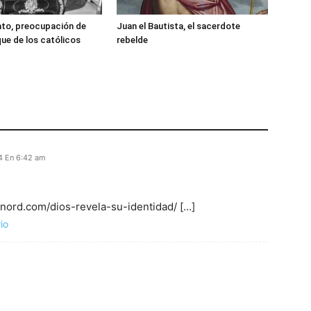
ato, preocupación de
Juan el Bautista, el sacerdote
ue de los católicos
rebelde
4 En 6:42 am
minord.com/dios-revela-su-identidad/ […]
io