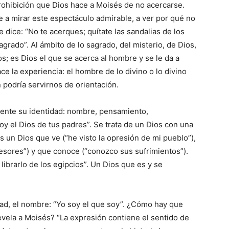
prohibición que Dios hace a Moisés de no acercarse.
 a mirar este espectáculo admi­rable, a ver por qué no
e dice: “No te acerques; quítate las sandalias de los
agrado”. Al ámbito de lo sagrado, del misterio, de Dios,
; es Dios el que se acerca al hombre y se le da a
e la experiencia: el hombre de lo divino o lo divino
podría servirnos de orien­tación.
mente su identidad: nombre, pensamiento,
oy el Dios de tus padres”. Se trata de un Dios con una
Es un Dios que ve (“he visto la opresión de mi pueblo”),
resores”) y que conoce (“conozco sus sufrimientos”).
librarlo de los egipcios”. Un Dios que es y se
dad, el nombre: “Yo soy el que soy”. ¿Cómo hay que
vela a Moisés? “La expresión contiene el sentido de