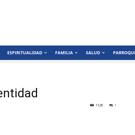
ESPIRITUALIDAD
FAMILIA
SALUD
PARROQU
entidad
1128
1