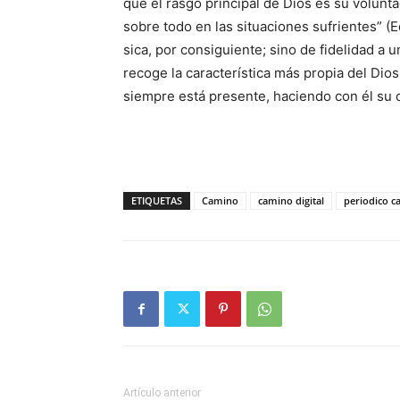
que el rasgo principal de Dios es su volunt
sobre todo en las situaciones sufrien­tes” (Eq
sica, por consiguiente; sino de fidelidad a 
recoge la caracterís­tica más propia del Dio
siempre está presente, haciendo con él su c
ETIQUETAS
Camino
camino digital
periodico 
Artículo anterior