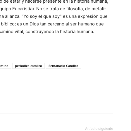
ad de estar y hacerse presente en la historia humana,
uipo Eucaristía). No se trata de filosofía, de metafí­
una alianza. “Yo soy el que soy” es una expresión que
s bíblico; es un Dios tan cercano al ser humano que
amino vital, construyendo la historia humana.
camino
periodico catolico
Semanario Catolico
Artículo siguiente