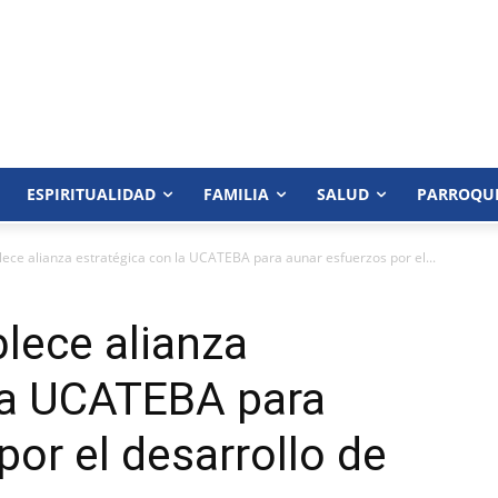
ESPIRITUALIDAD
FAMILIA
SALUD
PARROQU
e alianza estratégica con la UCATEBA para aunar esfuerzos por el...
ece alianza
 la UCATEBA para
por el desarrollo de