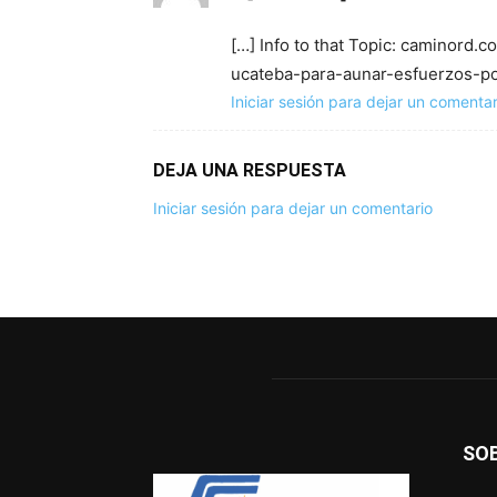
[…] Info to that Topic: caminord
ucateba-para-aunar-esfuerzos-por
Iniciar sesión para dejar un comentar
DEJA UNA RESPUESTA
Iniciar sesión para dejar un comentario
SO