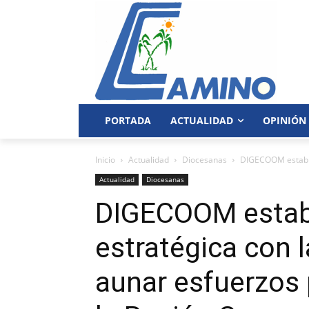
PORTADA
ACTUALIDAD
OPINIÓN
Inicio
Actualidad
Diocesanas
DIGECOOM establec
Actualidad
Diocesanas
DIGECOOM establ
estratégica con
aunar esfuerzos 