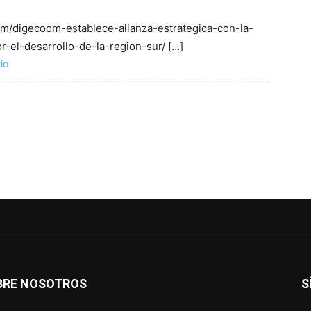
.com/digecoom-establece-alianza-estrategica-con-la-
-el-desarrollo-de-la-region-sur/ […]
io
BRE NOSOTROS
S