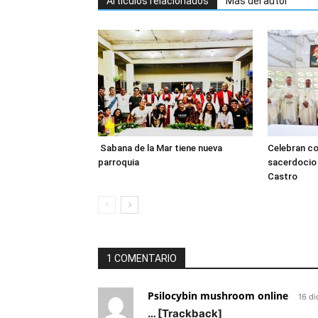
Artículos relacionados
Más del autor
Sabana de la Mar tiene nueva
Celebran co
parroquia
sacerdocio 
Castro
1 COMENTARIO
Psilocybin mushroom online
16 d
… [Trackback]