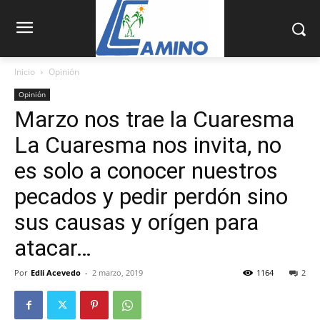
Inicio
Opinión
Opinión
Marzo nos trae la Cuaresma
La Cuaresma nos invita, no
es solo a conocer nuestros
pecados y pedir perdón sino
sus causas y orígen para
atacar…
Por
Edli Acevedo
-
2 marzo, 2019
1164
2