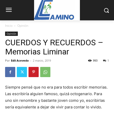
Inicio
Opinión
Opinión
CUERDOS Y RECUERDOS –
Memorias Liminar
Por
Edli Acevedo
-
2 marzo, 2019
993
1
Siempre pensé que no era para todos escribir memorias.
Las escribi­ría alguien famoso, quizá octogena­rio. Para
uno sin renombre y bastante joven como yo, escribirlas
sería equivalente a dejar de vivir para contar lo vivido.