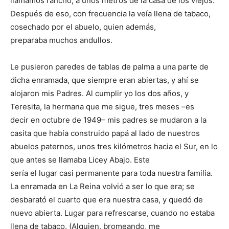
llamamos rancho, a unos metros de la casa de los viejos.
Después de eso, con frecuencia la veía llena de tabaco,
cosechado por el abuelo, quien además,
preparaba muchos andullos.
Le pusieron paredes de tablas de palma a una parte de
dicha enramada, que siempre eran abiertas, y ahí se
alojaron mis Padres. Al cumplir yo los dos años, y
Teresita, la herma­na que me sigue, tres meses –es
decir en octubre de 1949– mis padres se mudaron a la
casita que había cons­truido papá al lado de nuestros
abuelos paternos, unos tres kilómetros hacia el Sur, en lo
que antes se ­llamaba Licey Abajo. Este
sería el lugar casi permanente para toda nuestra familia.
La enramada en La Reina volvió a ser lo que era; se
desbarató el cuarto que era nuestra casa, y quedó de
nue­vo abierta. Lugar para refrescarse, cuando no estaba
llena de tabaco. (Alguien, bromeando, me