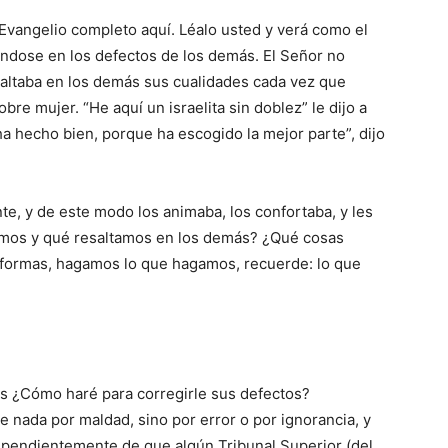
Evangelio completo aquí. Léalo usted y verá como el
jándose en los defectos de los demás. El Señor no
esaltaba en los demás sus cualidades cada vez que
obre mujer. “He aquí un israe­lita sin doblez” le dijo a
a hecho bien, porque ha escogido la mejor parte”, dijo
te, y de este modo los animaba, los confortaba, y les
emos y qué resaltamos en los demás? ¿Qué cosas
ormas, hagamos lo que hagamos, recuerde: lo que
ás ¿Cómo haré para corregirle sus defectos?
ce nada por maldad, sino por error o por ignorancia, y
ependientemente de que algún Tribunal Su­perior (del