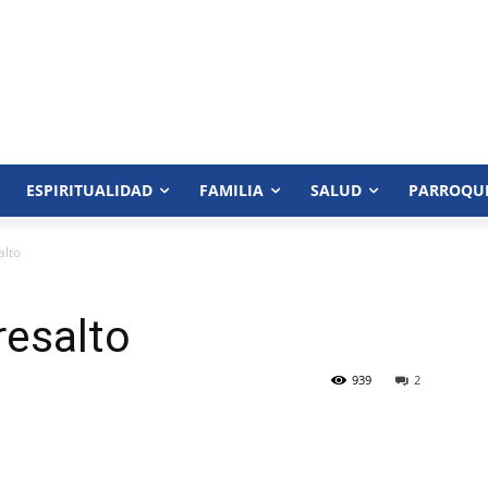
ESPIRITUALIDAD
FAMILIA
SALUD
PARROQU
alto
resalto
939
2