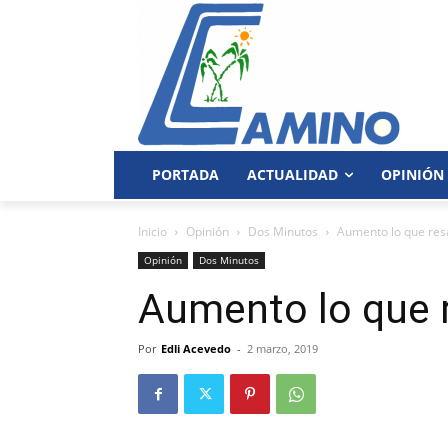
PORTADA
ACTUALIDAD
OPINIÓN
Inicio
Opinión
Dos Minutos
Aumento lo que res
Opinión
Dos Minutos
Aumento lo que 
Por
Edli Acevedo
-
2 marzo, 2019