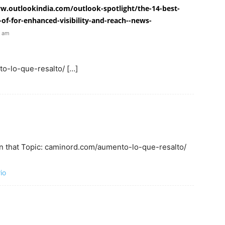
.outlookindia.com/outlook-spotlight/the-14-best-
s-of-for-enhanced-visibility-and-reach--news-
2 am
to-lo-que-resalto/ […]
n that Topic: caminord.com/aumento-lo-que-resalto/
io