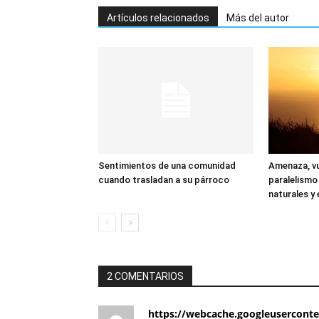
Artículos relacionados
Más del autor
Sentimientos de una comunidad
Amenaza, vu
cuando trasladan a su párroco
paralelismo
naturales y 
2 COMENTARIOS
https://webcache.googleusercont