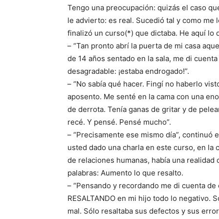
Tengo una preocupación: quizás el caso que 
le advierto: es real. Sucedió tal y como me
finalizó un curso(*) que dictaba. He aquí lo 
– “Tan pronto abrí la puerta de mi casa aquel
de 14 años sentado en la sala, me di cuent
desa­gradable: ¡estaba endrogado!”.
– “No sabía qué hacer. Fingí no haberlo vist
apo­sento. Me senté en la cama con una eno
de de­rrota. Tenía ganas de gritar y de pele
recé. Y pensé. Pensé mucho”.
– “Precisamente ese mismo día”, continuó e
usted dado una charla en este curso, en la 
de relaciones humanas, había una realidad 
pala­bras: Aumento lo que resalto.
– “Pensando y recordando me di cuenta de 
RE­SALTANDO en mi hijo todo lo negativo. Só
mal. Sólo resaltaba sus defectos y sus error