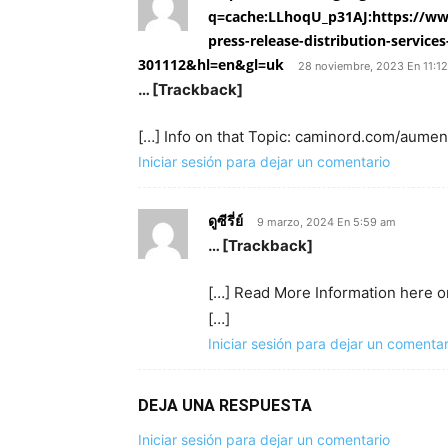
q=cache:LLhoqU_p31AJ:https://www
press-release-distribution-service
301112&hl=en&gl=uk
28 noviembre, 2023 En 11:1
… [Trackback]
[…] Info on that Topic: caminord.com/aumen
Iniciar sesión para dejar un comentario
ดูซีรี่ย์
9 marzo, 2024 En 5:59 am
… [Trackback]
[…] Read More Information here o
[…]
Iniciar sesión para dejar un comentar
DEJA UNA RESPUESTA
Iniciar sesión para dejar un comentario