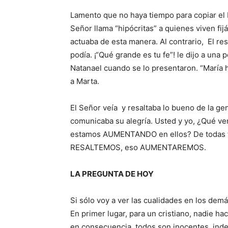
Lamento que no haya tiempo para copiar el 
Señor llama “hipócritas” a quienes viven fi
actuaba de esta ma­nera. Al contrario, El r
podía. ¡“Qué grande es tu fe”! le dijo a una p
Natanael cuando se lo presentaron. “María h
a Marta.
El Señor veía y resaltaba lo bueno de la gen
comunicaba su alegría. Usted y yo, ¿Qué v
estamos AUMENTANDO en ellos? De todas f
RESALTEMOS, eso AUMENTAREMOS.
LA PREGUNTA DE HOY
Si sólo voy a ver las cualidades en los dem
En primer lugar, para un cristiano, nadie ha
en consecuencia, todos son inocentes, in­d