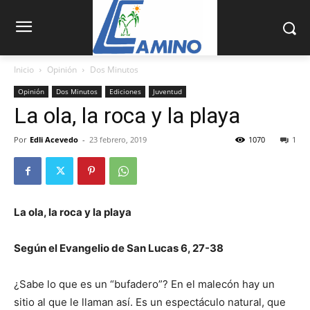
Inicio
Opinión
Dos Minutos
Opinión
Dos Minutos
Ediciones
Juventud
La ola, la roca y la playa
Por
Edli Acevedo
-
23 febrero, 2019
1070
1
La ola, la roca y la playa
Según el Evangelio de San Lucas 6, 27-38
¿Sabe lo que es un “bufadero”? En el malecón hay un
sitio al que le llaman así. Es un espectáculo natural, que