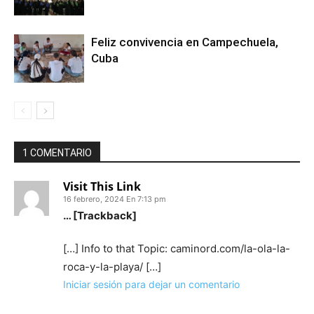
Feliz convivencia en Campechuela,
Cuba
1 COMENTARIO
Visit This Link
16 febrero, 2024 En 7:13 pm
… [Trackback]
[…] Info to that Topic: caminord.com/la-ola-la-
roca-y-la-playa/ […]
Iniciar sesión para dejar un comentario