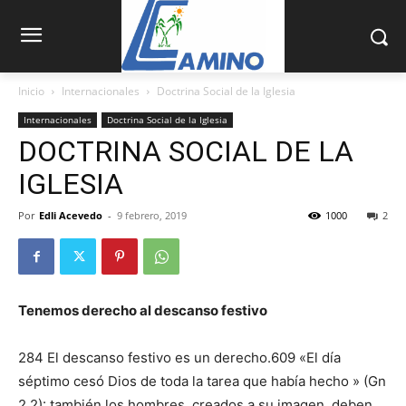
Inicio
Internacionales
Doctrina Social de la Iglesia
Internacionales
Doctrina Social de la Iglesia
DOCTRINA SOCIAL DE LA
IGLESIA
Por
Edli Acevedo
-
9 febrero, 2019
1000
2
Tenemos derecho al descanso festivo
284 El descanso festivo es un derecho.609 «El día
séptimo cesó Dios de toda la tarea que ha­bía hecho » (Gn
2,2): también los hombres, creados a su imagen, deben