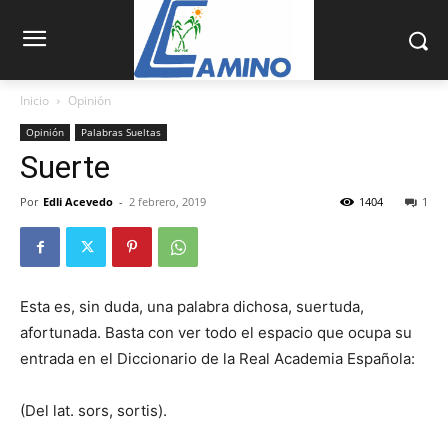
Inicio
Opinión
Opinión
Palabras Sueltas
Suerte
Por
Edli Acevedo
-
2 febrero, 2019
1404
1
Esta es, sin duda, una palabra dichosa, suertuda,
afortunada. Bas­ta con ver todo el espacio que ocupa su
entrada en el Diccionario de la Real Academia Española:
(Del lat. sors, sortis).