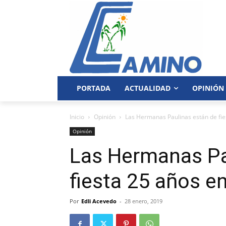
PORTADA
ACTUALIDAD
OPINIÓN
Inicio
Opinión
Las Hermanas Paulinas están de fie
Opinión
Las Hermanas Pa
fiesta 25 años e
Por
Edli Acevedo
-
28 enero, 2019