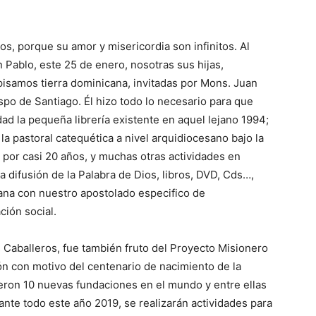
os, porque su amor y misericordia son infi­nitos. Al
 Pablo, este 25 de enero, nosotras sus hijas,
isamos tierra dominicana, invitadas por Mons. Juan
spo de Santiago. Él hizo todo lo necesario para que
dad la pequeña librería existente en aquel lejano 1994;
a pastoral catequética a nivel arquidiocesano bajo la
i, por casi 20 años, y muchas otras actividades en
la difusión de la Palabra de Dios, libros, DVD, Cds…,
ana con nuestro apostolado especifico de
ión social.
 Caballeros, fue también fruto del Pro­yecto Misionero
ón con motivo del centenario de nacimiento de la
eron 10 nuevas fundaciones en el mun­do y entre ellas
ante todo este año 2019, se rea­lizarán actividades para