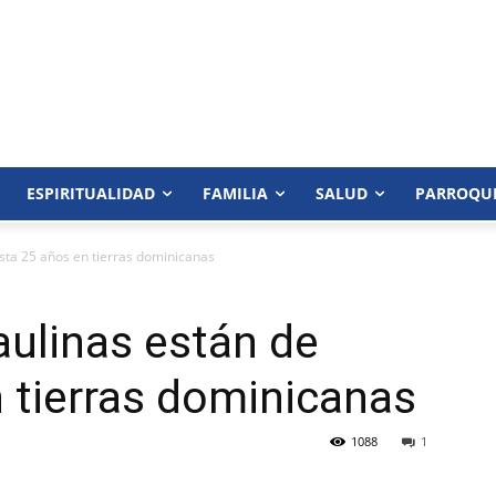
ESPIRITUALIDAD
FAMILIA
SALUD
PARROQU
sta 25 años en tierras dominicanas
ulinas están de
n tierras dominicanas
1088
1