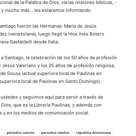
nacional de la Palabra de Dios, varias misiones bíblicas, ­
s y mucho más… les estaremos informando.
 Santiago fueron las Hermanas: María de Jesús
ez (venezo­lana), luego llegó la Hna. Inés Botero
na Gastaldelli desde Italia.
s a Santiago, la celebración de los 50 años de profesión
e Jesús Valeriano y los 25 años de profesión religiosa,
de Sousa (actual superiora local de Paulinas en
l superiora local de Paulinas en Santo Do­mingo).
ustedes y seguimos aquí para servir a tra­vés de
 Dios, que es la Librería Paulinas, y además con
s y en los medios de comunicación social.
periodico camino
periodico catolico
republica dominicana