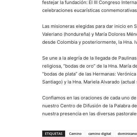
festejar la funda­ción: El III Con­greso Inter
celebraciones eucarísticas conmemorativa
Las misioneras ele­gidas para dar inicio en
Valeriano (hondureña) y María Dolo­res Ménd
desde Colombia y posteriormente, la Hna. Iva
Se une a la alegría de la llegada de Pau­lina
religiosa, “bodas de oro” de la Hna. María d
“bodas de plata” de las Hermanas: Verónica 
Santiago) y la Hna. Mariela Alvarado (ac­tua
Confiamos en las oraciones de cada uno de 
nuestro Centro de Difusión de la Palabra de
nuestra presencia en las diversas pastorale
ETIQUETAS
Camino
camino digital
dominicano