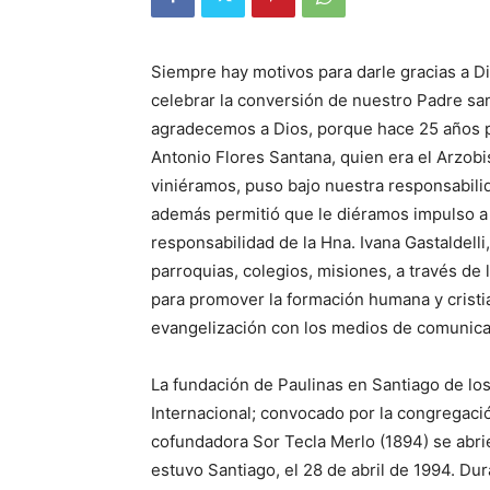
Siempre hay moti­vos para darle gracias a Di
celebrar la conversión de nuestro Padre san
agradecemos a Dios, por­que hace 25 años p
Anto­nio Flores Santana, quien era el Arzobi
viniéra­mos, puso bajo nuestra responsabili
además permitió que le diéramos impulso a l
responsabilidad de la Hna. Ivana Gas­taldell
parroquias, colegios, misio­nes, a través de 
para promover la formación humana y cristi
evangelización con los medios de comunicac
La fundación de Paulinas en Santiago de los
Inter­nacional; convocado por la congregaci
cofundadora Sor Tecla Merlo (1894) se abri
estuvo Santiago, el 28 de abril de 1994. Dur