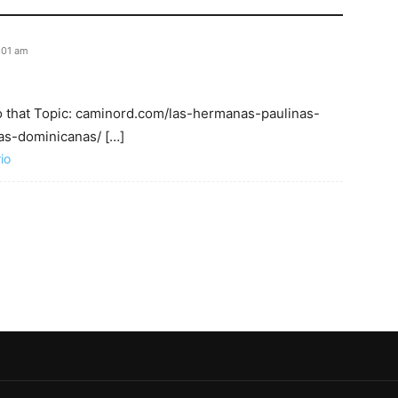
1:01 am
o that Topic: caminord.com/las-hermanas-paulinas-
as-dominicanas/ […]
io