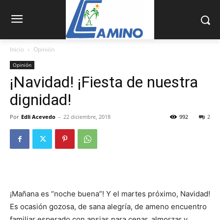
Inicio
Opinión
Opinión
¡Navidad! ¡Fiesta de nuestra
dignidad!
Por
Edli Acevedo
-
22 diciembre, 2018
992
2
¡Mañana es “noche buena”! Y el martes próximo, Navidad!
Es oca­sión gozosa, de sana alegría, de ameno encuentro
familiar esperado con ansias para cenar, almorzar y