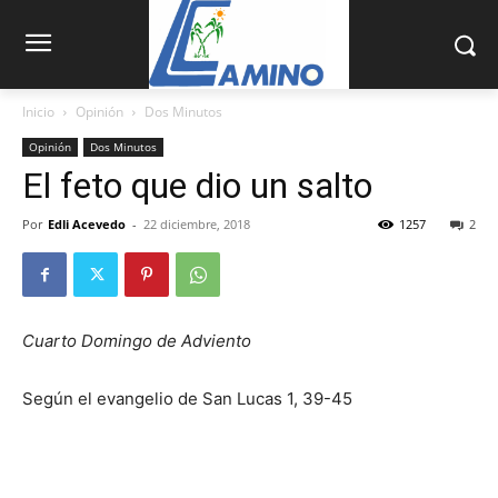
Inicio
Opinión
Dos Minutos
Opinión
Dos Minutos
El feto que dio un salto
Por
Edli Acevedo
-
22 diciembre, 2018
1257
2
Cuarto Domingo de Adviento
Según el evangelio de San Lucas 1, 39-45