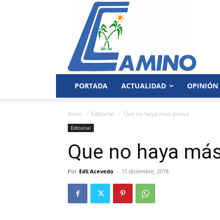
PORTADA
ACTUALIDAD
OPINIÓN
Inicio
Editorial
Que no haya más pausa
Editorial
Que no haya má
Por
Edli Acevedo
-
15 diciembre, 2018