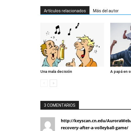
Artículos relacionados
Más del autor
Una mala decisión
A papá en s
3 COMENTARIOS
http://keyscan.cn.edu/AuroraWeb/
recovery-after-a-volleyball-game/