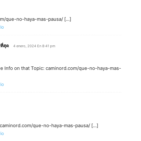
.com/que-no-haya-mas-pausa/ […]
io
ี่สุด
4 enero, 2024 En 8:41 pm
re Info on that Topic: caminord.com/que-no-haya-mas-
io
c: caminord.com/que-no-haya-mas-pausa/ […]
io