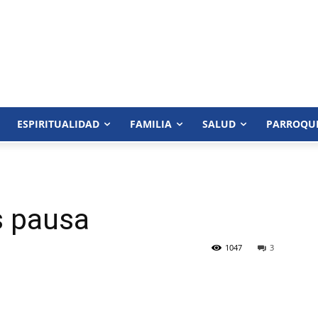
ESPIRITUALIDAD
FAMILIA
SALUD
PARROQU
s pausa
1047
3