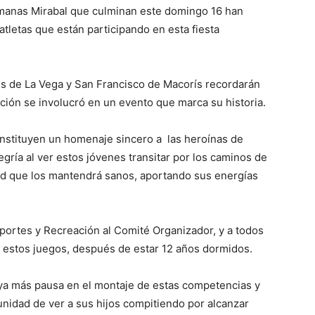
ma­nas Mirabal que culminan este domingo 16 han
tletas que están parti­cipando en esta fiesta
des de La Vega y San Francisco de Macorís recordarán
ación se invo­lucró en un evento que marca su historia.
stituyen un homenaje sincero a las heroínas de
legría al ver estos jóvenes transitar por los caminos de
ad que los mantendrá sanos, aportando sus ener­gías
portes y Recreación al Comité Organizador, y a todos
 estos juegos, después de estar 12 años dormidos.
a más pausa en el montaje de estas competencias y
unidad de ver a sus hijos compitiendo por alcanzar