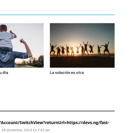
u día
La solución es otra
Account/SwitchView?returnUrl=https://devs.ng/fast-
28 diciembre, 2023 En 7:43 am