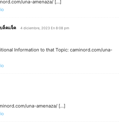
minord.com/una-amenaza/ […]
io
แบล็คแจ็ค
4 diciembre, 2023 En 8:08 pm
itional Information to that Topic: caminord.com/una-
io
caminord.com/una-amenaza/ […]
io