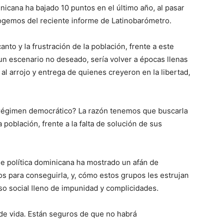
i­cana ha bajado 10 puntos en el último año, al pasar
cogemos del reciente informe de Latinobarómetro.
o y la frustración de la pobla­ción, frente a este
un escenario no deseado, sería volver a épocas llenas
al arrojo y entrega de quienes cre­yeron en la libertad,
 régimen democrático? La razón ­tenemos que buscarla
 población, frente a la falta de solución de sus
se política dominicana ha mostrado un afán de
s para conseguirla, y, cómo estos grupos les estrujan
so social lleno de impunidad y complicidades.
o de vida. Están seguros de que no habrá