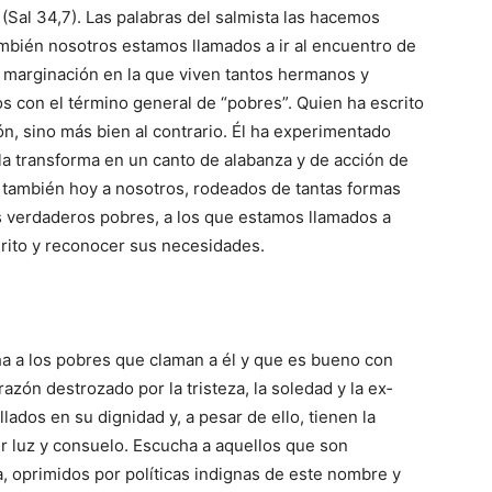
 (Sal 34,7). Las pala­bras del salmista las hacemos
mbién nosotros estamos llamados a ir al encuentro de
 y margi­nación en la que viven tantos hermanos y
 con el término general de “pobres”. Quien ha escrito
ón, sino más bien al contrario. Él ha experimentado
la transforma en un canto de alabanza y de acción de
 también hoy a noso­tros, rodea­dos de tantas formas
s verdaderos pobres, a los que estamos llamados a
grito y reconocer sus necesidades.
a a los pobres que claman a él y que es bue­no con
azón destrozado por la tristeza, la soledad y la ex­
lados en su dignidad y, a pesar de ello, tienen la
bir luz y consuelo. Escucha a aquellos que son
, oprimidos por polí­ticas indignas de este nombre y