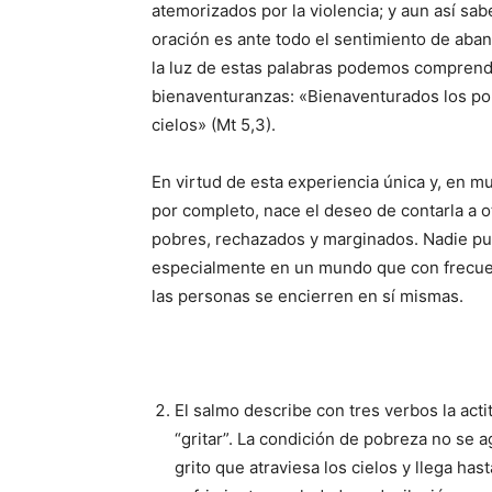
atemorizados por la violencia; y aun así sa
oración es ante todo el sentimiento de aba
la luz de estas palabras podemos comprend
bienaventuranzas: «Biena­venturados los pobr
cielos» (Mt 5,3).
En virtud de esta expe­riencia única y, en m
por completo, nace el deseo de contarla a ot
pobres, rechazados y margi­nados. Nadie pu
especialmente en un mundo que con frecuen
las personas se encierren en sí mismas.
El salmo describe con tres verbos la acti
“gritar”. La condición de po­breza no se 
grito que atraviesa los cielos y llega has