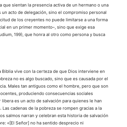
a que sientan la pre­sencia activa de un hermano o una
s un acto de ­delegación, sino el compromiso personal
citud de los creyentes no puede limitarse a una forma
cial en un pri­mer momento–, sino que exige esa
u­dium, 199), que honra al otro como persona y busca
la Biblia vive con la cer­teza de que Dios interviene en
 pobreza no es algo buscado, sino que es causada por el
usticia. Males tan antiguos como el hombre, pero que son
inocentes, produciendo consecuencias sociales
 libera es un acto de salva­ción para quienes le han
a. Las cadenas de la pobreza se rompen gracias a la
os sal­mos narran y celebran esta historia de salvación
bre: «[El Señor] no ha sentido desprecio ni