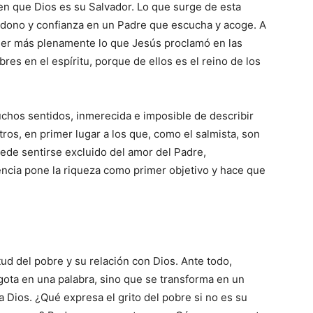
ben que Dios es su Salvador. Lo que surge de esta
ndono y confianza en un Padre que escucha y acoge. A
er más plenamente lo que Jesús pro­clamó en las
es en el espíritu, porque de ellos es el reino de los
uchos sentidos, inmerecida e impo­sible de describir
ros, en primer lugar a los que, como el salmista, son
ede sentirse excluido del amor del Padre,
cia pone la riqueza como primer objetivo y hace que
tud del pobre y su rela­ción con Dios. Ante todo,
agota en una ­palabra, sino que se transforma en un
ta Dios. ¿Qué expresa el grito del pobre si no es su