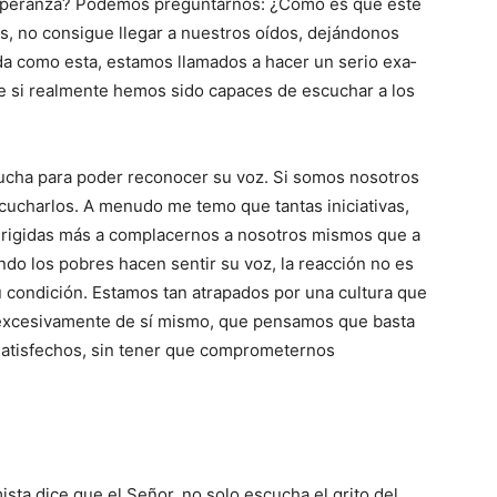
esperanza? Po­de­mos preguntarnos: ¿Cómo es que este
os, no consigue llegar a nuestros oídos, dejándonos
da como esta, estamos llamados a hacer un serio exa­
e si realmente hemos sido capaces de escu­char a los
cucha para poder reconocer su voz. Si somos nosotros
cucharlos. A menudo me temo que tantas iniciativas,
dirigidas más a complacernos a noso­tros mismos que a
ndo los pobres hacen sentir su voz, la reacción no es
 condición. Es­tamos tan atrapados por una cultura que
e excesivamente de sí mismo, que pensamos que basta
a­tisfechos, sin tener que comprometernos
sta dice que el Señor, no solo escucha el grito del