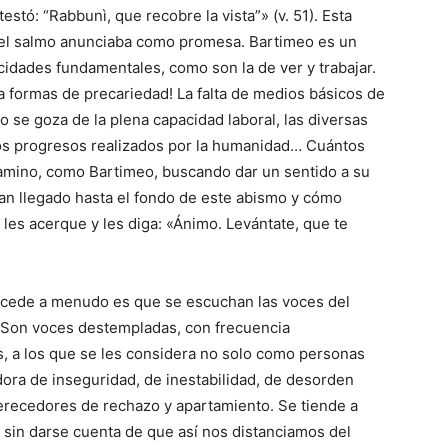
estó: “Rabbunì, que re­cobre la vista”» (v. 51). Esta
e el salmo anunciaba como promesa. Barti­meo es un
ida­des fundamentales, como son la de ver y trabajar.
formas de precariedad! La falta de medios básicos de
o se goza de la plena capacidad laboral, las diversas
los progresos realizados por la huma­ni­dad… Cuántos
amino, como Bartimeo, buscando dar un sentido a su
n llegado hasta el fondo de este abismo y cómo
 les acer­que y les diga: «Ánimo. Le­vántate, que te
sucede a menudo es que se escuchan las voces del
ir. Son voces destempladas, con frecuencia
s, a los que se les consi­dera no solo como personas
dora de inseguridad, de inestabilidad, de desorden
 merecedores de rechazo y apartamiento. Se tiende a
, sin darse cuenta de que así nos distanciamos del