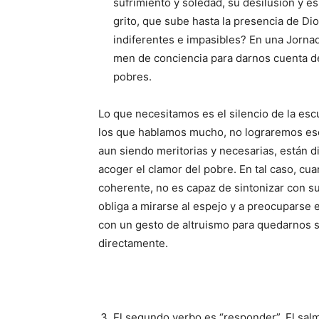
sufrimiento y soledad, su desilusión y 
grito, que sube hasta la presencia de Di
indiferentes e impasibles? En una Jorna
men de conciencia para dar­nos cuenta d
pobres.
Lo que necesitamos es el silencio de la es
los que ha­blamos mucho, no lograre­mos es
aun siendo meritorias y necesarias, están 
acoger el clamor del pobre. En tal caso, cua
coherente, no es capaz de sintonizar con su
obliga a mirarse al espejo y a preocupars
con un gesto de altruismo para quedarnos s
directamente.
El segundo verbo es “responder”. El salmi