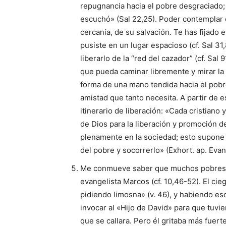
repugnancia ha­cia el pobre desgraciado; 
escu­chó» (Sal 22,25). Poder contemplar 
cercanía, de su salvación. Te has fijado e
pusiste en un lugar espacioso (cf. Sal 31
liberarlo de la “red del caza­dor” (cf. Sal
que pueda caminar libremente y mirar la 
forma de una mano tendida hacia el pobre
amistad que tanto necesita. A partir de 
itinerario de liberación: «Ca­da cristian
de Dios para la ­liberación y promoción 
plenamente en la sociedad; esto supone 
del pobre y socorrerlo» (Exhort. ap. Evang
Me conmueve sa­ber que muchos pobres s
evangelista Mar­cos (cf. 10,46-52). El c
pidiendo limosna» (v. 46), y habiendo e
invocar al «Hijo de David» para que tuvier
que se ca­llara. Pero él gritaba más fuert