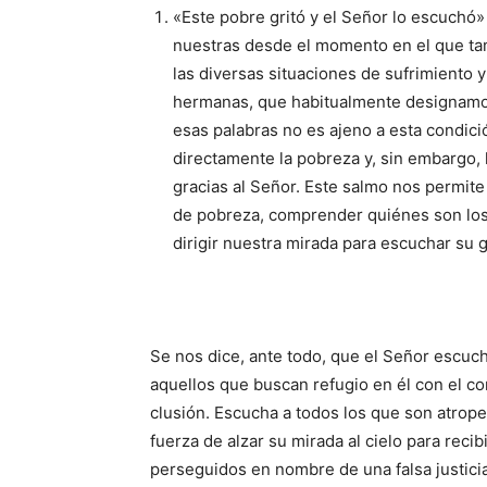
«Este pobre gritó y el Señor lo escu­chó»
nuestras desde el momento en el que ta
las diversas situacio­nes de sufri­miento
hermanas, que habitualmente designamos
esas pala­bras no es ajeno a esta condici
directamente la pobreza y, sin embargo, 
gracias al Señor. Este salmo nos permite
de po­breza, comprender quiénes son lo
dirigir nuestra mirada para escuchar su 
Se nos dice, ante todo, que el Señor escuch
aquellos que buscan refugio en él con el cor
clusión. Escu­cha a todos los que son atropel
fuerza de alzar su mirada al cielo para reci
perseguidos en nombre de una falsa justicia