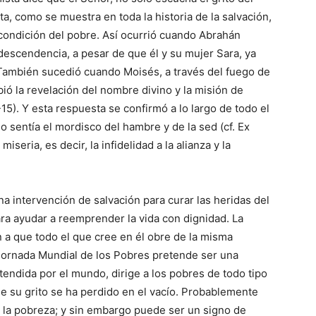
, como se muestra en toda la historia de la salva­ción,
a condición del pobre. Así ocurrió cuando Abrahán
descendencia, a pesar de que él y su mujer Sara, ya
. Tam­bién sucedió cuando Moisés, a través del fuego de
bió la revelación del nombre divino y la mi­sión de
1-15). Y esta respuesta se confirmó a lo largo de todo el
o sentía el mordisco del hambre y de la sed (cf. Ex
miseria, es decir, la infidelidad a la alianza y la
a intervención de salvación para curar las heridas del
para ayudar a reemprender la vida con digni­dad. La
 a que todo el que cree en él obre de la misma
Jor­nada Mundial de los Pobres pretende ser una
tendida por el mun­do, diri­ge a los pobres de todo tipo
e su grito se ha perdido en el vacío. Proba­blemente
 la pobreza; y sin embargo pue­de ser un signo de