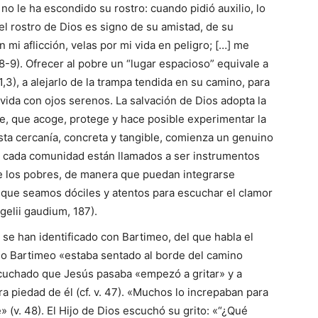
no le ha escondido su rostro: cuando pidió auxi­lio, lo
el rostro de Dios es signo de su amistad, de su
n mi aflicción, velas por mi vida en peligro; […] me
,8-9). Ofrecer al pobre un “lugar espacioso” equivale a
 91,3), a alejarlo de la trampa tendida en su camino, para
vida con ojos serenos. La salvación de Dios adopta la
, que acoge, protege y hace po­sible expe­rimentar la
esta cercanía, concreta y tangible, comienza un genuino
o y cada comuni­dad están llamados a ser ins­trumentos
de los pobres, de manera que pue­dan integrarse
que seamos dóciles y atentos para escuchar el cla­mor
elii gau­dium, 187).
e han identificado con Bartimeo, del que habla el
iego Bartimeo «estaba sentado al borde del camino
scuchado que Jesús pasaba «empezó a gritar» y a
a pie­dad de él (cf. v. 47). «Muchos lo increpaban para
e» (v. 48). El Hijo de Dios escuchó su grito: «“¿Qué