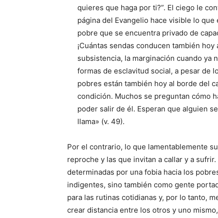
quieres que haga por ti?”. El ciego le cont
página del Evangelio ha­ce visible lo qu
pobre que se en­cuentra privado de capac
¡Cuántas sendas conducen también hoy a 
subsistencia, la marginación cuando ya n
formas de esclavitud social, a pesar de 
pobres están también hoy al borde del c
condición. Muchos se preguntan cómo ha
poder salir de él. Es­peran que alguien se
llama» (v. 49).
Por el contrario, lo que lamentablemente 
reproche y las que invitan a callar y a sufr
determinadas por una fobia hacia los po­bre
indigen­tes, sino también como gente porta
para las rutinas cotidianas y, por lo tanto,
crear distancia entre los otros y uno mismo