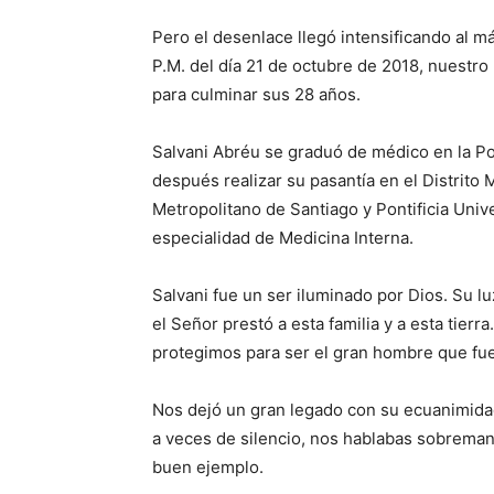
Pero el desenlace llegó intensificando al m
P.M. del día 21 de octubre de 2018, nuestro 
para culminar sus 28 años.
Salvani Abréu se graduó de médico en la Pon
des­pués realizar su pa­santía en el Distrito 
Metro­poli­tano de Santiago y Pontificia Unive
especialidad de Medicina Interna.
Salvani fue un ser iluminado por Dios. Su lu
el Señor prestó a esta familia y a esta tierr
protegimos para ser el gran hombre que fu
Nos dejó un gran legado con su ecuani­midad
a veces de silencio, nos habla­bas sobrema
buen ejemplo.