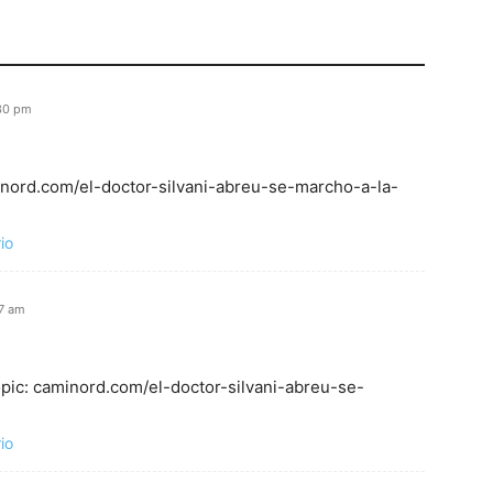
:30 pm
inord.com/el-doctor-silvani-abreu-se-marcho-a-la-
io
27 am
opic: caminord.com/el-doctor-silvani-abreu-se-
io