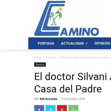
PORTADA
ACTUALIDAD
OPINIÓN
Inicio
Familia
El doctor Silvani Abreu se marchó a 
Familia
El doctor Silvani
Casa del Padre
Por
Edli Acevedo
-
3 noviembre, 2018