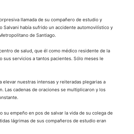
 sorpresiva llamada de su compa­ñero de estudio y
o Salvani había sufrido un accidente automo­vilístico y
Metropo­litano de Santiago.
centro de salud, que él como médico residen­te de la
do sus servicios a tantos pacientes. Sólo meses le
 elevar nuestras intensas y rei­teradas plegarias a
n. Las cadenas de oraciones se multiplicaron y los
onstante.
do su empeño en pos de salvar la vida de su colega de
ntidas lágrimas de sus compañe­ros de estudio eran