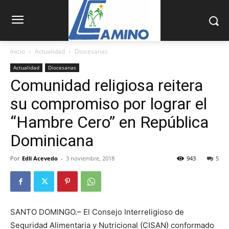
Inicio
Actualidad
Diocesanas
Actualidad
Diocesanas
Comunidad religiosa reitera
su compromiso por lograr el
“Hambre Cero” en República
Dominicana
Por
Edli Acevedo
-
3 noviembre, 2018
943
5
SANTO DOMINGO.– El Consejo Interreligioso de
Seguridad Alimentaria y Nutricional (CISAN) conformado