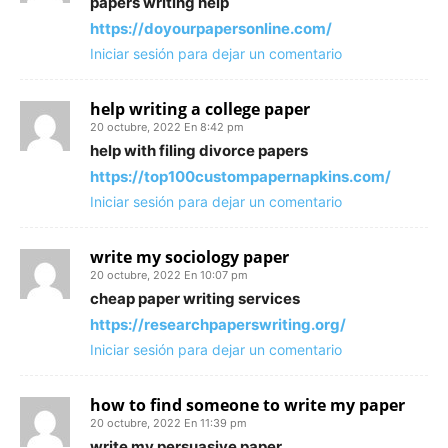
papers writing help
https://doyourpapersonline.com/
Iniciar sesión para dejar un comentario
help writing a college paper
20 octubre, 2022 En 8:42 pm
help with filing divorce papers
https://top100custompapernapkins.com/
Iniciar sesión para dejar un comentario
write my sociology paper
20 octubre, 2022 En 10:07 pm
cheap paper writing services
https://researchpaperswriting.org/
Iniciar sesión para dejar un comentario
how to find someone to write my paper
20 octubre, 2022 En 11:39 pm
write my persuasive paper