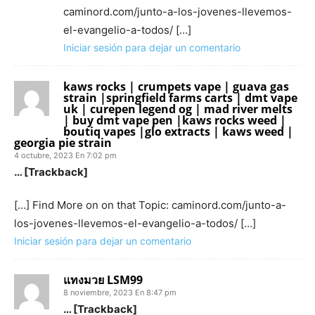
caminord.com/junto-a-los-jovenes-llevemos-
el-evangelio-a-todos/ […]
Iniciar sesión para dejar un comentario
kaws rocks | crumpets vape | guava gas
strain |springfield farms carts | dmt vape
uk | curepen legend og | mad river melts
| buy dmt vape pen |kaws rocks weed |
boutiq vapes |glo extracts | kaws weed |
georgia pie strain
4 octubre, 2023 En 7:02 pm
… [Trackback]
[…] Find More on on that Topic: caminord.com/junto-a-
los-jovenes-llevemos-el-evangelio-a-todos/ […]
Iniciar sesión para dejar un comentario
แทงมวย LSM99
8 noviembre, 2023 En 8:47 pm
… [Trackback]