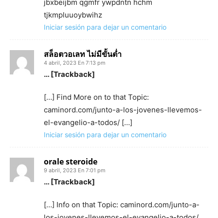
jbxbeijbm qgmfr ywpdntn hchm
tjkmpluuoybwihz
Iniciar sesión para dejar un comentario
สล็อตวอเลท ไม่มีขั้นต่ำ
4 abril, 2023 En 7:13 pm
… [Trackback]
[…] Find More on to that Topic:
caminord.com/junto-a-los-jovenes-llevemos-
el-evangelio-a-todos/ […]
Iniciar sesión para dejar un comentario
orale steroide
9 abril, 2023 En 7:01 pm
… [Trackback]
[…] Info on that Topic: caminord.com/junto-a-
los-jovenes-llevemos-el-evangelio-a-todos/