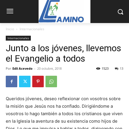
Inicio
Internacionales
Internacionales
Junto a los jóvenes, llevemos
el Evangelio a todos
Por
Edli Acevedo
-
20 octubre, 2018
1523
13
Queridos jóvenes, de­seo reflexionar con voso­tros sobre
la misión que Jesús nos ha confiado. Di­rigiéndome a
vosotros lo hago también a todos los cristianos que viven
en la Iglesia la aventura de su existencia como hijos de
Dios. Lo que me impulsa a hablar a todos, dialogando con