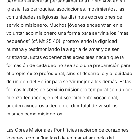
permiten encontrar personalmente a Cristo vivo en su
Iglesia: las parroquias, asociaciones, movi­mientos, las
comunidades religiosas, las distintas ex­presiones de
servicio mi­sionero. Muchos jóvenes encuentran en el
volunta­riado misionero una forma para servir a los “más
pe­queños” (cf. Mt 25,40), promoviendo la dignidad
humana y testimoniando la alegría de amar y de ser
cristianos. Estas experiencias eclesiales hacen que la
formación de cada uno no sea solo una preparación para
el propio éxito profesional, sino el desarrollo y el cuidado
de un don del Señor para servir mejor a los demás. Estas
formas loables de servicio misio­nero temporal son un co­
mienzo fecundo y, en el discernimiento vocacional,
pueden ayudaros a decidir el don total de vosotros
mismos como misioneros.
Las Obras Misionales Pontificias nacieron de co­razones
jóvenes, con la finalidad de animar el anuncio del