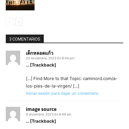
3 COMENTARIOS
เด็กหลอดแก้ว
20 noviembre, 2023 En 8:54 pm
… [Trackback]
[…] Find More to that Topic: caminord.com/a-
los-pies-de-la-virgen/ […]
Iniciar sesión para dejar un comentario
image source
8 diciembre, 2023 En 8:49 am
… [Trackback]