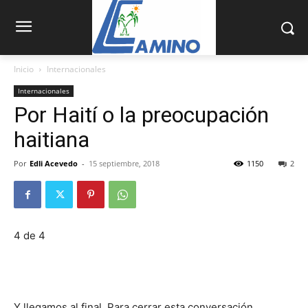
Inicio
Internacionales
Internacionales
Por Haití o la preocupación
haitiana
Por
Edli Acevedo
-
15 septiembre, 2018
1150
2
4 de 4
Y llegamos al final. Para cerrar esta conversación